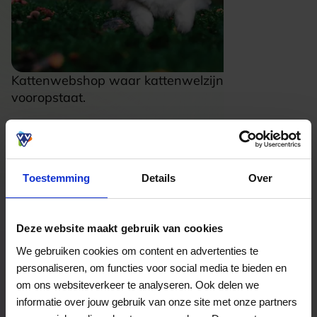
Kattenwebshop waar kattenwelzijn altijd
vooropstaat.
Besteed direct
Toestemming
Details
Over
Bekijk welke kaarten wij accepteren
Deze website maakt gebruik van cookies
Veelgestelde Vragen
We gebruiken cookies om content en advertenties te
personaliseren, om functies voor social media te bieden en
Hoelang blijft mijn saldo geldig?
om ons websiteverkeer te analyseren. Ook delen we
informatie over jouw gebruik van onze site met onze partners
Het volledige saldo op de VVV cadeaukaart