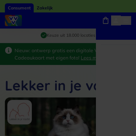
Consument
Zakelijk
Winkels, webshops en uitjes
Giftcard van het jaar 2026
Keuze uit 18.000 locaties
Nieuw: ontwerp gratis een digitale VVV
Cadeaukaart met eigen foto!
Lees meer
>
Lekker in je vacht