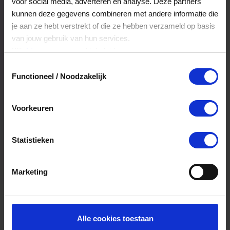
voor social media, adverteren en analyse. Deze partners
is minimaal drie jaar geldig.
kunnen deze gegevens combineren met andere informatie die
je aan ze hebt verstrekt of die ze hebben verzameld op basis
van jouw gebruik van hun services.
Kan ik het saldo in delen besteden?
Klik
hier
voor ons cookiebeleid.
Ja, je mag het saldo van je VVV
Toestemmingsselectie
cadeaukaart in delen uitgeven.
Functioneel / Noodzakelijk
Voorkeuren
Kan ik het saldo in delen besteden?
Ja, je mag het saldo van je VVV
Statistieken
cadeaukaart in delen uitgeven.
Marketing
Alle cookies toestaan