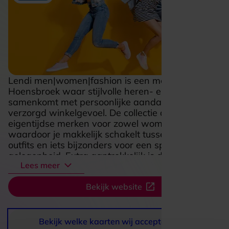
Lendi men|women|fashion is een modewinkel in
Hoensbroek waar stijlvolle heren- en damesmode
samenkomt met persoonlijke aandacht en een
verzorgd winkelgevoel. De collectie draait om
eigentijdse merken voor zowel women als men,
waardoor je makkelijk schakelt tussen alledaagse
outfits en iets bijzonders voor een speciale
gelegenheid. Extra aantrekkelijk is de focus op
Lees meer
maatwerk: voor trouwpakken en kostuums krijg je
hier een aanpak die helemaal draait om pasvorm,
Bekijk website
stijl en uitstraling. Met een eigen atelier, een ruime
collectie en een prettige, servicegerichte sfeer voelt
een bezoek aan Lendi echt als een moment om
rustig inspiratie op te doen en met iets moois naar
Bekijk welke kaarten wij accepteren