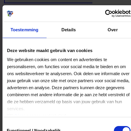
buiten te stappen.
Toestemming
Details
Over
Bestedingslocaties
Deze website maakt gebruik van cookies
We gebruiken cookies om content en advertenties te
personaliseren, om functies voor social media te bieden en om
Lendi men|women|fashion
ons websiteverkeer te analyseren. Ook delen we informatie over
Kouvenderstraat 15
jouw gebruik van onze site met onze partners voor social media,
adverteren en analyse. Deze partners kunnen deze gegevens
6431HA
Hoensbroek
combineren met andere informatie die je aan ze hebt verstrekt of
die ze hebben verzameld op basis van jouw gebruik van hun
Veelgestelde Vragen
services.
Klik
hier
voor ons cookiebeleid.
Kan ik het saldo in delen besteden?
Toestemmingsselectie
Functioneel / Noodzakelijk