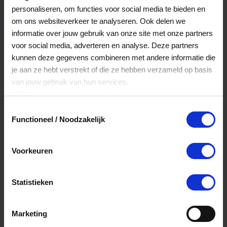
personaliseren, om functies voor social media te bieden en
om ons websiteverkeer te analyseren. Ook delen we
Veelgestelde Vragen
informatie over jouw gebruik van onze site met onze partners
voor social media, adverteren en analyse. Deze partners
kunnen deze gegevens combineren met andere informatie die
Hoelang blijft mijn saldo geldig?
je aan ze hebt verstrekt of die ze hebben verzameld op basis
van jouw gebruik van hun services.
Het volledige saldo op de VVV cadeaukaart
Klik
hier
voor ons cookiebeleid.
is minimaal drie jaar geldig.
Toestemmingsselectie
Functioneel / Noodzakelijk
Kan ik het saldo in delen besteden?
Voorkeuren
Ja, je mag het saldo van je VVV
cadeaukaart in delen uitgeven.
Statistieken
Kan ik het saldo in delen besteden?
Marketing
Ja, je mag het saldo van je VVV