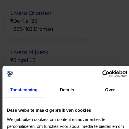
Livera Dronten
De Kiel 25
8254KS
Dronten
Livera Nijkerk
Singel 13
3861AD
Nijkerk
Toestemming
Details
Over
Livera Middelburg
Plein 1940 2-4
4331LH
Middelburg
Deze website maakt gebruik van cookies
We gebruiken cookies om content en advertenties te
personaliseren, om functies voor social media te bieden en om