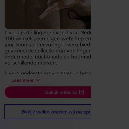
Livera is dé lingerie expert van Nederland met
100 winkels, een eigen webshop en meer dan 50
jaar kennis en ervaring. Livera biedt een
gevarieerde collectie aan van lingerie,
ondermode, nachtmode en badmode van
verschillende merken.
Livera ondersteunt vrouwen in het groeien van
haar zelfliefde en zelfvertrouwen. We weten dat
Lees meer
geen vrouw, geen lichaam en geen smaak
hetzelfde is. Ons antwoord is altijd een selectie
Bekijk website
producten die nauwkeurig zijn afgemeten op
haar behoeftes, haar lichaam en momenten in
haar leven. Daarnaast heeft Livera
Bekijk welke kaarten wij accepteren
duurzaamheidsinitiatieven hoog in het vaandel.