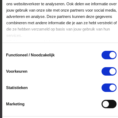
Livera Oss
ons websiteverkeer te analyseren. Ook delen we informatie over
Kruisstraat 10
jouw gebruik van onze site met onze partners voor social media,
5341HD
Oss
adverteren en analyse. Deze partners kunnen deze gegevens
combineren met andere informatie die je aan ze hebt verstrekt of
die ze hebben verzameld op basis van jouw gebruik van hun
services.
Livera Nieuwegein
Klik
hier
voor ons cookiebeleid.
Passage 50
Toestemmingsselectie
3431LR
Nieuwegein
Functioneel / Noodzakelijk
Voorkeuren
Livera Zeist
1e Hogeweg 24-D
3701HL
Zeist
Statistieken
Marketing
Livera Nijverdal
Grotestraat 97