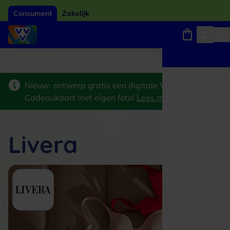
Consument
Zakelijk
Winkels, webshops en uitjes
Giftcard van het jaar 2026
Keuze uit 18.000 loc
Nieuw: ontwerp gratis een digitale VVV
Cadeaukaart met eigen foto!
Lees meer
>
Livera