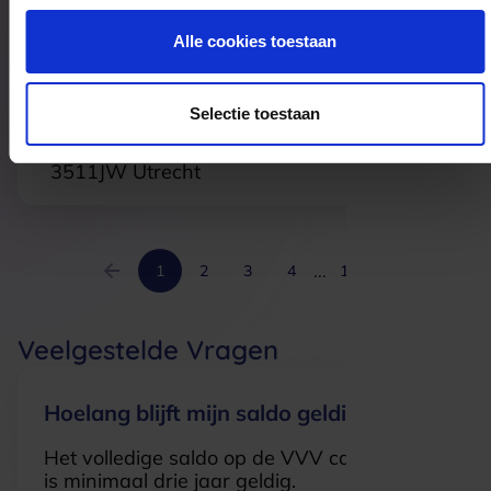
7443BC
Nijverdal
Alle cookies toestaan
Livera Utrecht
Selectie toestaan
Bakkerstraat 4
3511JW
Utrecht
...
1
2
3
4
13
Veelgestelde Vragen
Hoelang blijft mijn saldo geldig?
Het volledige saldo op de VVV cadeaukaart
is minimaal drie jaar geldig.