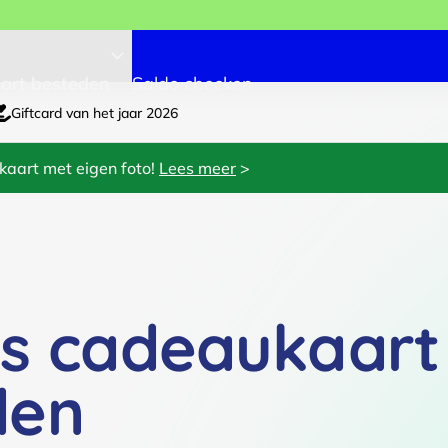
art besteden
Saldo checken
Giftcard van het jaar 2026
kaart met eigen foto!
Lees meer
>
es cadeaukaart
den