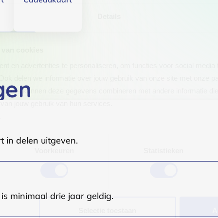
Details
 van cookies
t en advertenties te personaliseren, om functies voor social media
Ook delen we informatie over jouw gebruik van onze site met onze pa
gen
rtners kunnen deze gegevens combineren met andere informatie die j
van jouw gebruik van hun services.
.
t in delen uitgeven.
Voorkeuren
Statistieken
s minimaal drie jaar geldig.
Selectie toestaan
A