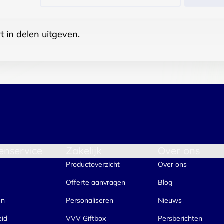
t in delen uitgeven.
enservice
Zakelijk
Over ons
Productoverzicht
Over ons
Offerte aanvragen
Blog
en
Personaliseren
Nieuws
eid
VVV Giftbox
Persberichten