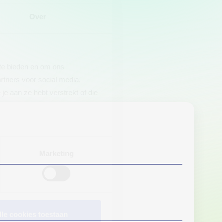
Over
 te bieden en om ons
rtners voor social media,
e aan ze hebt verstrekt of die
Marketing
lle cookies toestaan