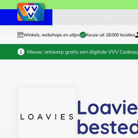
Cadeaukaart kopen
Cadeauka
Winkels, webshops en uitjes
Keuze uit 18.000 locaties
Nieuw: ontwerp gratis een digitale VVV Cadeau
Loavi
beste