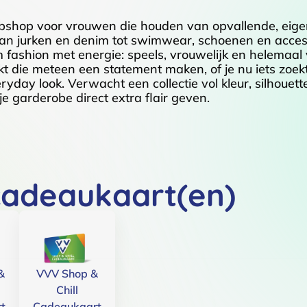
shop voor vrouwen die houden van opvallende, eigent
, van jurken en denim tot swimwear, schoenen en acces
 om fashion met energie: speels, vrouwelijk en helemaa
ekt die meteen een statement maken, of je nu iets zoekt
ryday look. Verwacht een collectie vol kleur, silhouet
je garderobe direct extra flair geven.
cadeaukaart(en)
&
VVV Shop &
Chill
t
Cadeaukaart