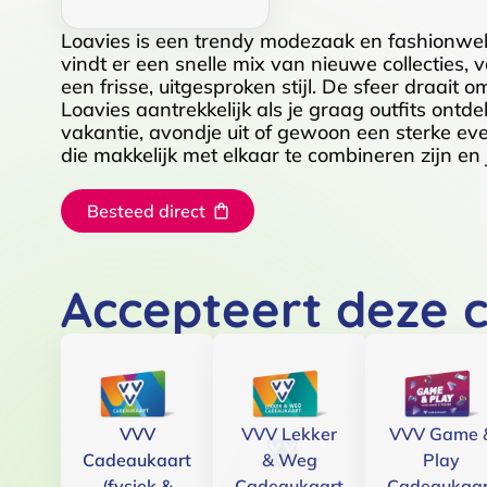
Loavies is een trendy modezaak en fashionweb
vindt er een snelle mix van nieuwe collecties
een frisse, uitgesproken stijl. De sfeer draait
Loavies aantrekkelijk als je graag outfits ontd
vakantie, avondje uit of gewoon een sterke eve
die makkelijk met elkaar te combineren zijn en 
Besteed direct
Accepteert deze 
VVV
VVV Lekker
VVV Game 
Cadeaukaart
& Weg
Play
(fysiek &
Cadeaukaart
Cadeaukaar