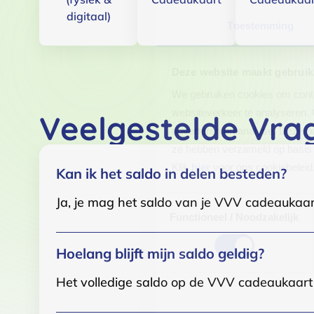
digitaal)
Toestemming
Deze website maakt gebruik
We gebruiken cookies om conten
websiteverkeer te analyseren. 
Veelgestelde Vra
adverteren en analyse. Deze pa
ze hebben verzameld op basis 
Klik
hier
voor ons cookiebeleid
Kan ik het saldo in delen besteden?
Ja, je mag het saldo van je VVV cadeaukaar
Toestemmingsselectie
Functioneel / Noodzakelijk
Hoelang blijft mijn saldo geldig?
Het volledige saldo op de VVV cadeaukaart i