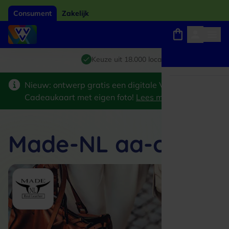
Consument
Zakelijk
Winkels, webshops en uitjes
Giftcard van het jaar 2026
Keuze uit 18.000 locaties
Nieuw: ontwerp gratis een digitale VVV
Cadeaukaart met eigen foto!
Lees meer
>
Made-NL aa-case