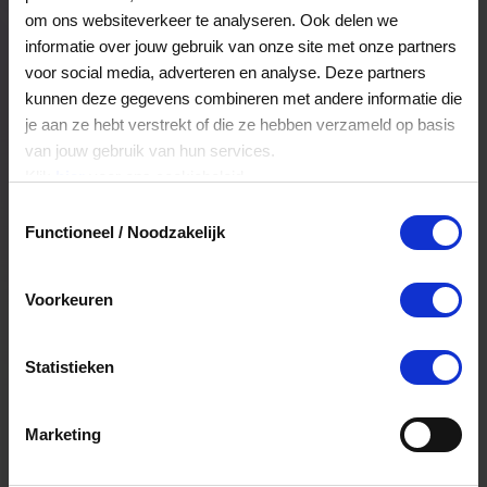
dan met een standaard hoesje.
Veelgestelde Vragen
om ons websiteverkeer te analyseren. Ook delen we
informatie over jouw gebruik van onze site met onze partners
voor social media, adverteren en analyse. Deze partners
Kan ik het saldo in delen besteden?
kunnen deze gegevens combineren met andere informatie die
je aan ze hebt verstrekt of die ze hebben verzameld op basis
Ja, je mag het saldo van je VVV
van jouw gebruik van hun services.
cadeaukaart in delen uitgeven.
Klik
hier
voor ons cookiebeleid.
Toestemmingsselectie
Functioneel / Noodzakelijk
Hoelang blijft mijn saldo geldig?
Het volledige saldo op de VVV cadeaukaart
Voorkeuren
is minimaal drie jaar geldig.
Statistieken
Kan ik het saldo in delen besteden?
Ja, je mag het saldo van je VVV
Marketing
cadeaukaart in delen uitgeven.