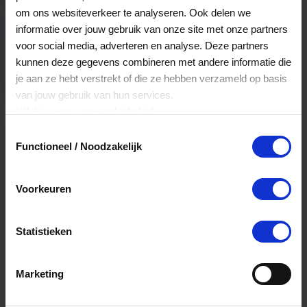
Veelgestelde Vragen
om ons websiteverkeer te analyseren. Ook delen we
informatie over jouw gebruik van onze site met onze partners
voor social media, adverteren en analyse. Deze partners
Hoelang blijft mijn saldo geldig?
kunnen deze gegevens combineren met andere informatie die
je aan ze hebt verstrekt of die ze hebben verzameld op basis
Het volledige saldo op de VVV cadeaukaart
van jouw gebruik van hun services.
is minimaal drie jaar geldig.
Klik
hier
voor ons cookiebeleid.
Toestemmingsselectie
Functioneel / Noodzakelijk
Kan ik het saldo in delen besteden?
Ja, je mag het saldo van je VVV
Voorkeuren
cadeaukaart in delen uitgeven.
Statistieken
Kan ik het saldo in delen besteden?
Ja, je mag het saldo van je VVV
Marketing
cadeaukaart in delen uitgeven.