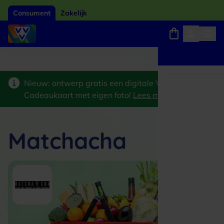
Consument
Zakelijk
Winkels, webshops en uitjes
Giftcard van het jaar 2026
Keuze uit 18.000 locaties
Nieuw: ontwerp gratis een digitale VVV
Cadeaukaart met eigen foto!
Lees meer
>
Matchacha