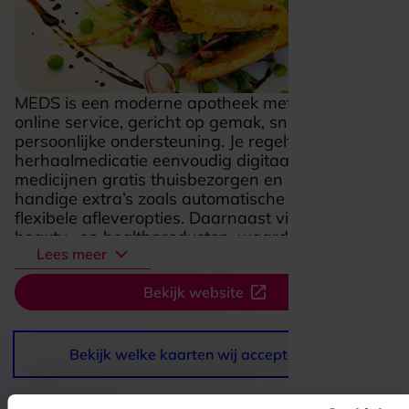
MEDS is een moderne apotheek met een sterke
online service, gericht op gemak, snelheid en
persoonlijke ondersteuning. Je regelt
herhaalmedicatie eenvoudig digitaal, laat
medicijnen gratis thuisbezorgen en profiteert van
handige extra’s zoals automatische aanvulling en
flexibele afleveropties. Daarnaast vind je er ook
beauty- en healthproducten, waardoor het
Lees meer
aanbod breder voelt dan alleen receptmedicatie.
De combinatie van online gemak en vertrouwde
Bekijk website
apotheekzorg maakt MEDS aantrekkelijk voor
iedereen die grip wil houden op gezondheid
zonder gedoe of wachtrijen.
Bekijk welke kaarten wij accepteren