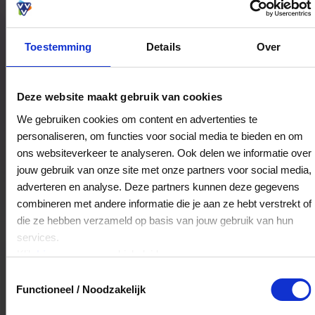
Toestemming
Details
Over
Bestedingslocaties
Deze website maakt gebruik van cookies
We gebruiken cookies om content en advertenties te
personaliseren, om functies voor social media te bieden en om
MEDS
ons websiteverkeer te analyseren. Ook delen we informatie over
Markt 31
jouw gebruik van onze site met onze partners voor social media,
6131EL
Sittard
adverteren en analyse. Deze partners kunnen deze gegevens
combineren met andere informatie die je aan ze hebt verstrekt of
die ze hebben verzameld op basis van jouw gebruik van hun
Veelgestelde Vragen
services.
Klik
hier
voor ons cookiebeleid.
Kan ik het saldo in delen besteden?
Toestemmingsselectie
Functioneel / Noodzakelijk
Ja, je mag het saldo van je VVV
cadeaukaart in delen uitgeven.