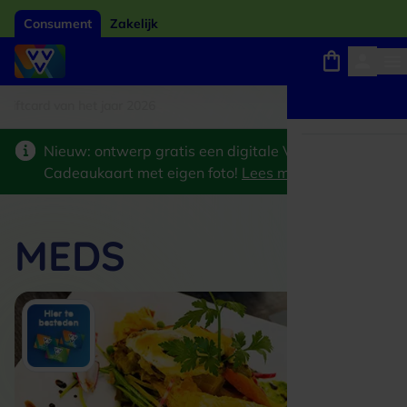
Consument
Zakelijk
card van het jaar 2026
Winkels, webshops en uitjes
Keuze uit 18.000 locaties
Nieuw: ontwerp gratis een digitale VVV
Cadeaukaart met eigen foto!
Lees meer
>
MEDS