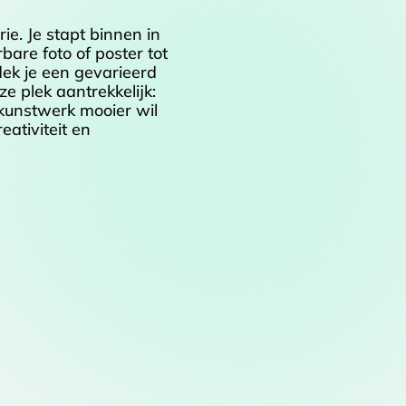
ie. Je stapt binnen in
are foto of poster tot
ntdek je een gevarieerd
e plek aantrekkelijk:
n kunstwerk mooier wil
ativiteit en