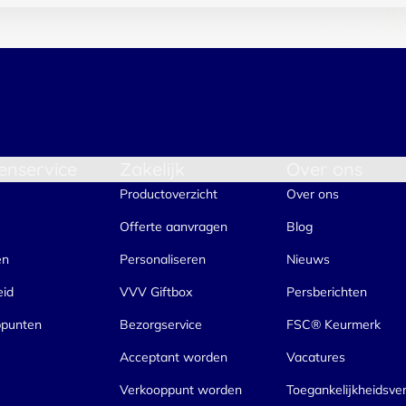
enservice
Zakelijk
Over ons
Productoverzicht
Over ons
Offerte aanvragen
Blog
en
Personaliseren
Nieuws
eid
VVV Giftbox
Persberichten
ppunten
Bezorgservice
FSC® Keurmerk
Acceptant worden
Vacatures
Verkooppunt worden
Toegankelijkheidsver