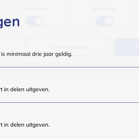
Voorkeuren
Statistieken
gen
Selectie toestaan
A
s minimaal drie jaar geldig.
t in delen uitgeven.
t in delen uitgeven.