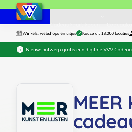
Cadeaukaart kopen
Cadeauka
Winkels, webshops en uitjes
Keuze uit 18.000 locaties
Nieuw: ontwerp gratis een digitale VVV Cadeau
MEER K
cadea