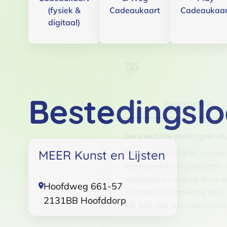
(fysiek &
Cadeaukaart
Cadeaukaar
digitaal)
Bestedingslo
Toestemming
Deze website maakt gebruik
MEER Kunst en Lijsten
We gebruiken cookies om conten
websiteverkeer te analyseren. 
adverteren en analyse. Deze pa
Hoofdweg 661-57
ze hebben verzameld op basis 
2131BB
Hoofddorp
Klik
hier
voor ons cookiebeleid