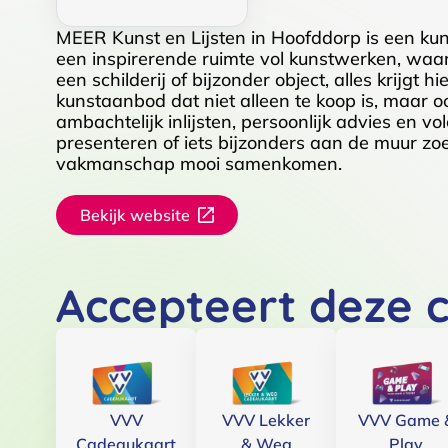
MEER Kunst en Lijsten in Hoofddorp is een kunst
een inspirerende ruimte vol kunstwerken, waar 
een schilderij of bijzonder object, alles krijgt 
kunstaanbod dat niet alleen te koop is, maar o
ambachtelijk inlijsten, persoonlijk advies en v
presenteren of iets bijzonders aan de muur zoe
vakmanschap mooi samenkomen.
Bekijk website
Accepteert deze 
VVV
VVV Lekker
VVV Game 
Cadeaukaart
& Weg
Play