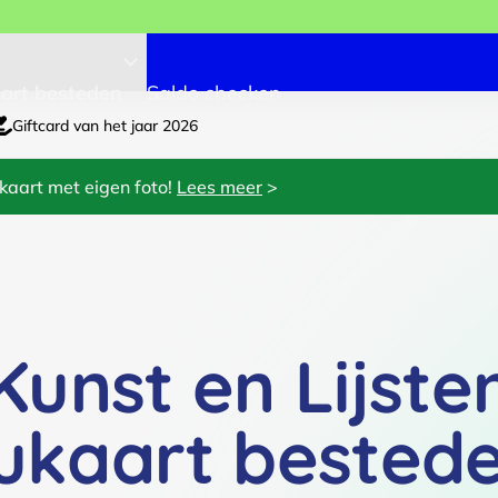
art besteden
Saldo checken
Giftcard van het jaar 2026
kaart met eigen foto!
Lees meer
>
unst en Lijste
ukaart bested