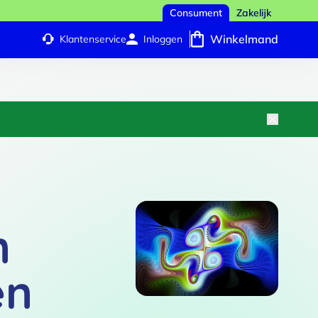
Consument
Zakelijk
Winkelmand
Klantenservice
Inloggen
n
en