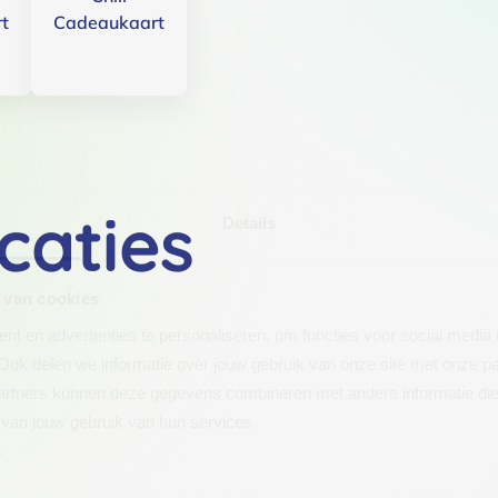
t
Cadeaukaart
caties
Details
 van cookies
t en advertenties te personaliseren, om functies voor social media
Ook delen we informatie over jouw gebruik van onze site met onze pa
rtners kunnen deze gegevens combineren met andere informatie die j
van jouw gebruik van hun services.
.