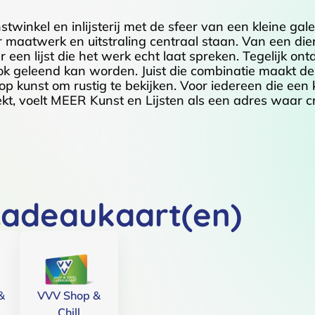
winkel en inlijsterij met de sfeer van een kleine galer
maatwerk en uitstraling centraal staan. Van een dierb
hier een lijst die het werk echt laat spreken. Tegelijk o
ok geleend kan worden. Juist die combinatie maakt dez
olop kunst om rustig te bekijken. Voor iedereen die ee
kt, voelt MEER Kunst en Lijsten als een adres waar cre
cadeaukaart(en)
&
VVV Shop &
Chill