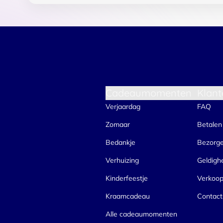
Cadeaumomenten
Klant
Verjaardag
FAQ
Zomaar
Betalen
Bedankje
Bezorg
Verhuizing
Geldigh
Kinderfeestje
Verkoo
Kraamcadeau
Contact
Alle cadeaumomenten