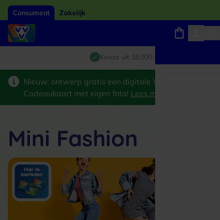
Consument
Zakelijk
Winkels, webshops en uitjes
Giftcard van het jaar 2026
Keuze uit 18.000 locaties
Nieuw: ontwerp gratis een digitale VVV
Cadeaukaart met eigen foto!
Lees meer
>
Mini Fashion