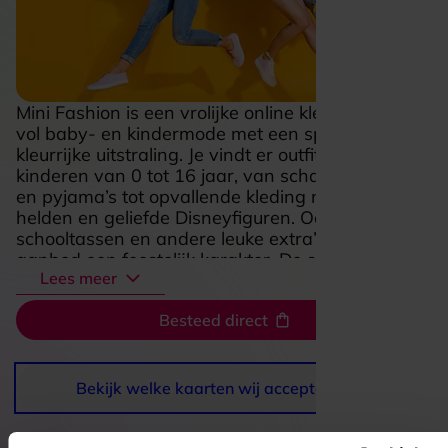
Mini Fashion is een vrolijke online kledingwinkel
vol baby- en kindermode met een speelse,
kleurrijke uitstraling. Je vindt er outfits voor
kinderen van 0 tot 16 jaar, van schattige setjes
en pyjama’s tot opvallende kleding met bekende
helden en geliefde Disneyfiguren. Ook
schooltassen en andere leuke extra’s geven het
aanbod een feestelijk karakter. De shop voelt
Lees meer
toegankelijk en enthousiast aan, met veel keuze
voor ouders die iets leuks, praktisch en
Besteed direct
betaalbaars zoeken. Wie houdt van comfortabele
kinderkleding met een gezellige, herkenbare stijl,
ontdekt hier makkelijk iets dat meteen in het oog
springt.
Bekijk welke kaarten wij accepteren