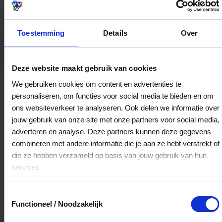
Toestemming
Details
Over
Bestedingslocaties
Deze website maakt gebruik van cookies
We gebruiken cookies om content en advertenties te
personaliseren, om functies voor social media te bieden en om
Mini Fashion
ons websiteverkeer te analyseren. Ook delen we informatie over
de Klei 9
jouw gebruik van onze site met onze partners voor social media,
3181MB
Rozenburg
adverteren en analyse. Deze partners kunnen deze gegevens
combineren met andere informatie die je aan ze hebt verstrekt of
die ze hebben verzameld op basis van jouw gebruik van hun
Veelgestelde Vragen
services.
Klik
hier
voor ons cookiebeleid.
Kan ik het saldo in delen besteden?
Toestemmingsselectie
Functioneel / Noodzakelijk
Ja, je mag het saldo van je VVV
cadeaukaart in delen uitgeven.