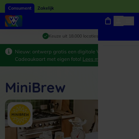
Consument
Zakelijk
Winkels, webshops en uitjes
Giftcard van het jaar 2026
Keuze uit 18.000 locaties
Nieuw: ontwerp gratis een digitale VVV
Cadeaukaart met eigen foto!
Lees meer
>
MiniBrew