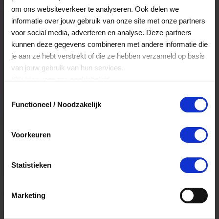
Veelgestelde Vragen
om ons websiteverkeer te analyseren. Ook delen we
informatie over jouw gebruik van onze site met onze partners
voor social media, adverteren en analyse. Deze partners
Kan ik het saldo in delen besteden?
kunnen deze gegevens combineren met andere informatie die
je aan ze hebt verstrekt of die ze hebben verzameld op basis
Ja, je mag het saldo van je VVV
van jouw gebruik van hun services.
cadeaukaart in delen uitgeven.
Klik
hier
voor ons cookiebeleid.
Toestemmingsselectie
Functioneel / Noodzakelijk
Hoelang blijft mijn saldo geldig?
Het volledige saldo op de VVV cadeaukaart
Voorkeuren
is minimaal drie jaar geldig.
Statistieken
Kan ik het saldo in delen besteden?
Ja, je mag het saldo van je VVV
Marketing
cadeaukaart in delen uitgeven.