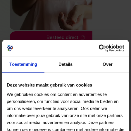
Besteed direct
Bekijk welke kaarten wij accepteren
Toestemming
Details
Over
Veelgestelde Vragen
Deze website maakt gebruik van cookies
We gebruiken cookies om content en advertenties te
Hoelang blijft mijn saldo geldig?
personaliseren, om functies voor social media te bieden en
om ons websiteverkeer te analyseren. Ook delen we
Het volledige saldo op de VVV cadeaukaart
informatie over jouw gebruik van onze site met onze partners
is minimaal drie jaar geldig.
voor social media, adverteren en analyse. Deze partners
kunnen deze gegevens combineren met andere informatie die