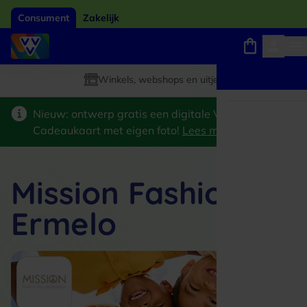
Consument
Zakelijk
Winkels, webshops en uitjes
Giftcard van het jaar 2026
Keuze uit 18.000 locaties
Nieuw: ontwerp gratis een digitale VVV
Cadeaukaart met eigen foto!
Lees meer
>
Mission Fashion
Ermelo