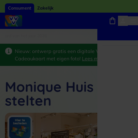
Consument
Zakelijk
card van het jaar 2026
Winkels, webshops en uitjes
Keuze uit 18.000 locaties
Nieuw: ontwerp gratis een digitale VVV
Cadeaukaart met eigen foto!
Lees meer
>
Monique Huis op
stelten