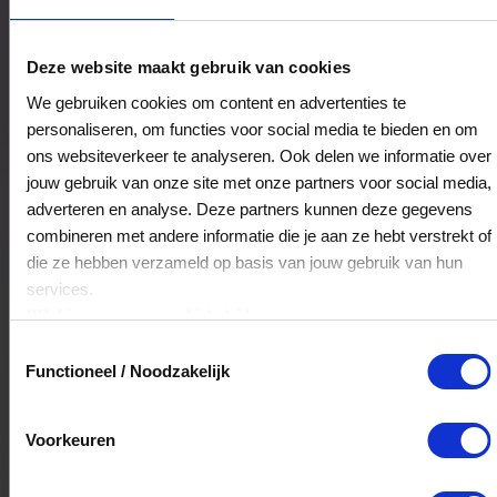
Monique Huis op stelten
Deze website maakt gebruik van cookies
Wilhelminastraat 24
We gebruiken cookies om content en advertenties te
7721CH
Dalfsen
personaliseren, om functies voor social media te bieden en om
ons websiteverkeer te analyseren. Ook delen we informatie over
jouw gebruik van onze site met onze partners voor social media,
Veelgestelde Vragen
adverteren en analyse. Deze partners kunnen deze gegevens
combineren met andere informatie die je aan ze hebt verstrekt of
Kan ik het saldo in delen besteden?
die ze hebben verzameld op basis van jouw gebruik van hun
services.
Ja, je mag het saldo van je VVV
Klik
hier
voor ons cookiebeleid.
cadeaukaart in delen uitgeven.
Toestemmingsselectie
Functioneel / Noodzakelijk
Hoelang blijft mijn saldo geldig?
Voorkeuren
Het volledige saldo op de VVV cadeaukaart
is minimaal drie jaar geldig.