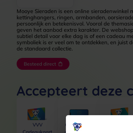
Mooye Sieraden is een online sieradenwinkel met
kettinghangers, ringen, armbanden, oorsieraden,
persoonlijk en betekenisvol. Vooral de thema
geven het aanbod extra karakter. De webshop vo
subtiel detail voor elke dag is of een cadeau m
symboliek is er veel om te ontdekken, en juist 
de standaard collectie.
Besteed direct
Accepteert deze 
VVV
Cadeaucode
VVV Lekke
Cadeaukaart
gekocht vóór
& Weg