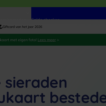
art besteden
Saldo checken
Giftcard van het jaar 2026
kaart met eigen foto!
Lees meer
>
 sieraden
ukaart bested