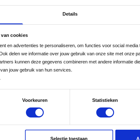
t
Cadeaukaart
Cadeaukaart
Details
 van cookies
t en advertenties te personaliseren, om functies voor social media
Ook delen we informatie over jouw gebruik van onze site met onze pa
gen
rtners kunnen deze gegevens combineren met andere informatie die j
van jouw gebruik van hun services.
.
s minimaal drie jaar geldig.
Voorkeuren
Statistieken
t in delen uitgeven.
Selectie toestaan
A