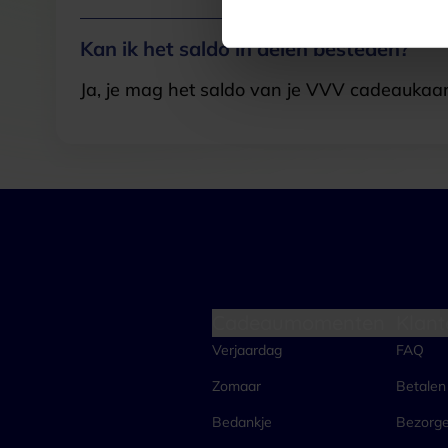
Kan ik het saldo in delen besteden?
Ja, je mag het saldo van je VVV cadeaukaar
Cadeaumomenten
Klant
Verjaardag
FAQ
Zomaar
Betalen
Bedankje
Bezorg