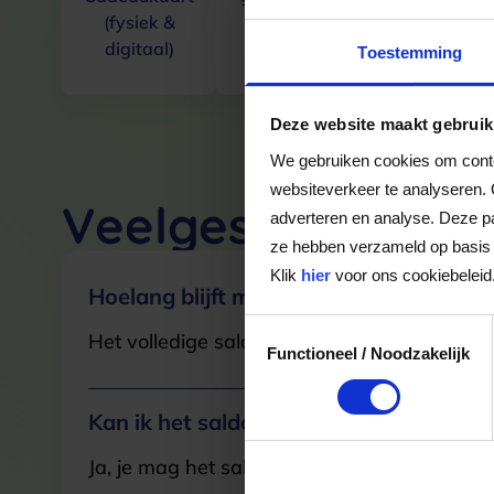
(fysiek &
23-4-25
Cadeaukaar
digitaal)
Toestemming
Deze website maakt gebruik
We gebruiken cookies om conten
websiteverkeer te analyseren. 
Veelgestelde Vra
adverteren en analyse. Deze pa
ze hebben verzameld op basis 
Klik
hier
voor ons cookiebeleid
Hoelang blijft mijn saldo geldig?
Toestemmingsselectie
Het volledige saldo op de VVV cadeaukaart i
Functioneel / Noodzakelijk
Kan ik het saldo in delen besteden?
Ja, je mag het saldo van je VVV cadeaukaar