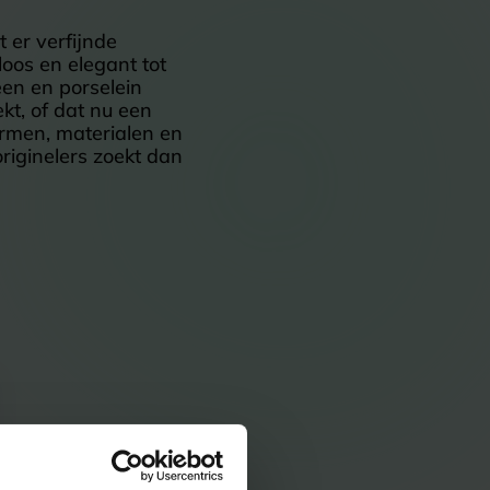
 er verfijnde
loos en elegant tot
en en porselein
kt, of dat nu een
vormen, materialen en
originelers zoekt dan