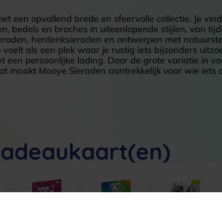
 een opvallend brede en sfeervolle collectie. Je vindt
 bedels en broches in uiteenlopende stijlen, van tijd
sieraden, herdenksieraden en ontwerpen met natuurste
elt als een plek waar je rustig iets bijzonders uitzoe
et een persoonlijke lading. Door de grote variatie in 
dat maakt Mooye Sieraden aantrekkelijk voor wie iets 
cadeaukaart(en)
r
VVV Game &
VVV Shop &
VVV Giftcard
Play
Chill