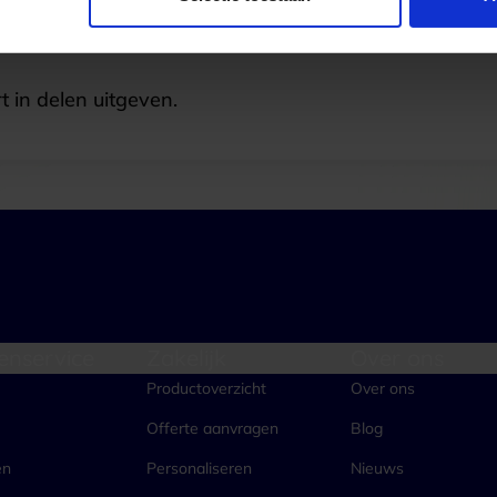
t in delen uitgeven.
enservice
Zakelijk
Over ons
Productoverzicht
Over ons
Offerte aanvragen
Blog
en
Personaliseren
Nieuws