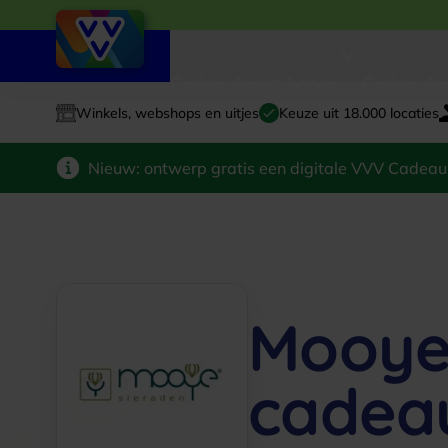
Cadeaukaart kopen
Cadeauka
Winkels, webshops en uitjes
Keuze uit 18.000 locaties
Nieuw: ontwerp gratis een digitale VVV Cadeau
Mooye
cadea