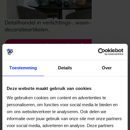
Detailhandel in verlichtings-, woon- en
decoratieartikelen.
Besteed direct
Bekijk welke kaarten wij accepteren
Toestemming
Details
Over
Veelgestelde Vragen
Deze website maakt gebruik van cookies
We gebruiken cookies om content en advertenties te
personaliseren, om functies voor social media te bieden en
Hoelang blijft mijn saldo geldig?
om ons websiteverkeer te analyseren. Ook delen we
Het volledige saldo op de VVV cadeaukaart
informatie over jouw gebruik van onze site met onze partners
is minimaal drie jaar geldig.
voor social media, adverteren en analyse. Deze partners