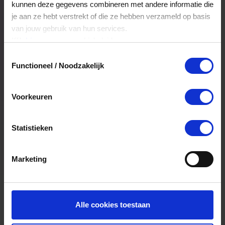
kunnen deze gegevens combineren met andere informatie die
je aan ze hebt verstrekt of die ze hebben verzameld op basis
Kan ik het saldo in delen besteden?
van jouw gebruik van hun services.
Klik
hier
voor ons cookiebeleid.
Ja, je mag het saldo van je VVV
Toestemmingsselectie
cadeaukaart in delen uitgeven.
Functioneel / Noodzakelijk
Kan ik het saldo in delen besteden?
Voorkeuren
Ja, je mag het saldo van je VVV
cadeaukaart in delen uitgeven.
Statistieken
Marketing
Alle cookies toestaan