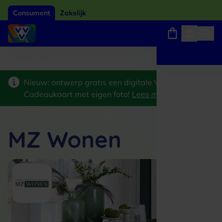
Consument
Zakelijk
Winkels, webshops en uitjes
Giftcard van het jaar 2026
Keuze uit 18.000 
Nieuw: ontwerp gratis een digitale VVV
Cadeaukaart met eigen foto!
Lees meer
>
MZ Wonen