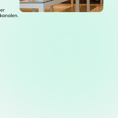
 er
 kanalen.