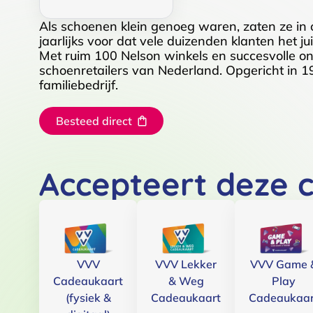
Als schoenen klein genoeg waren, zaten ze in
jaarlijks voor dat vele duizenden klanten het 
Met ruim 100 Nelson winkels en succesvolle on
schoenretailers van Nederland. Opgericht in 1
familiebedrijf.
Besteed direct
Accepteert deze 
VVV
VVV Lekker
VVV Game 
Cadeaukaart
& Weg
Play
(fysiek &
Cadeaukaart
Cadeaukaar