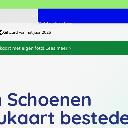
art besteden
Saldo checken
Giftcard van het jaar 2026
kaart met eigen foto!
Lees meer
>
n Schoenen
ukaart bested