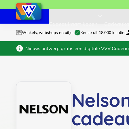
Cadeaukaart kopen
Cadeauka
Winkels, webshops en uitjes
Keuze uit 18.000 locaties
Nieuw: ontwerp gratis een digitale VVV Cadeau
Nelso
cadea