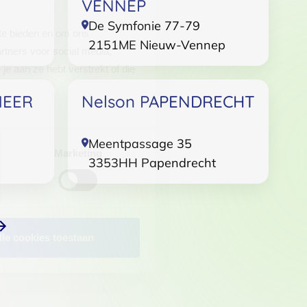
VENNEP
De Symfonie 77-79
 te bieden en om ons
2151ME
Nieuw-Vennep
rtners voor social media,
e aan ze hebt verstrekt of die
MEER
Nelson PAPENDRECHT
Meentpassage 35
Marketing
3353HH
Papendrecht
lle cookies toestaan