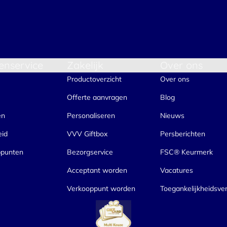
enservice
Zakelijk
Over ons
Productoverzicht
Over ons
Offerte aanvragen
Blog
en
Personaliseren
Nieuws
eid
VVV Giftbox
Persberichten
ppunten
Bezorgservice
FSC® Keurmerk
Acceptant worden
Vacatures
Verkooppunt worden
Toegankelijkheidsver