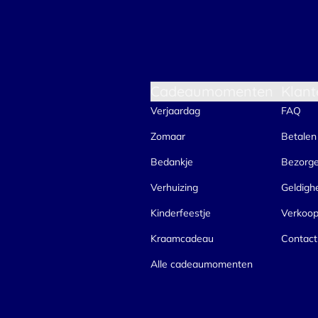
Cadeaumomenten
Klant
Verjaardag
FAQ
Zomaar
Betalen
Bedankje
Bezorg
Verhuizing
Geldigh
Kinderfeestje
Verkoo
Kraamcadeau
Contact
Alle cadeaumomenten