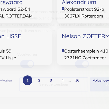
erswaard
Alexandrium
 van cookies
rswaard 52-54
Poolsterstraat 92-b
t en advertenties te personaliseren, om functies voor social media
AL
ROTTERDAM
3067LX
Rotterdam
Ook delen we informatie over jouw gebruik van onze site met onze pa
rtners kunnen deze gegevens combineren met andere informatie die j
van jouw gebruik van hun services.
on LISSE
Nelson ZOETER
.
uis 59
Oosterheemplein 410
Voorkeuren
Statistieken
EV
Lisse
2721NG
Zoetermeer
...
Vorige
1
2
3
4
16
Volgende
Selectie toestaan
A