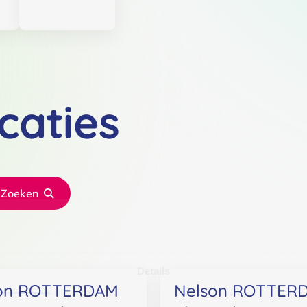
caties
Zoeken
Details
on ROTTERDAM
Nelson ROTTER