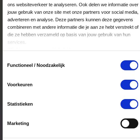
Ecco Leidschendam
ons websiteverkeer te analyseren. Ook delen we informatie over
Jasmijn 7
jouw gebruik van onze site met onze partners voor social media,
2262AN
Leidschendam
adverteren en analyse. Deze partners kunnen deze gegevens
combineren met andere informatie die je aan ze hebt verstrekt of
die ze hebben verzameld op basis van jouw gebruik van hun
services.
Skechers Den Haag
Klik
hier
voor ons cookiebeleid.
Passage 75
Toestemmingsselectie
2511AC
's-Gravenhage
Functioneel / Noodzakelijk
Voorkeuren
Skechers Amersfoort
Utrechtsestraat 9
3811LA
Amersfoort
Statistieken
Marketing
Skechers Groningen
Vismarkt 41