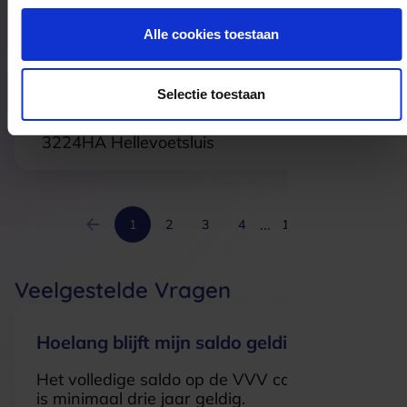
9712 CB
Groningen
Alle cookies toestaan
Nelson Hellevoetsluis
Selectie toestaan
Struytse Hoeck 63-e
3224HA
Hellevoetsluis
...
1
2
3
4
16
Veelgestelde Vragen
Hoelang blijft mijn saldo geldig?
Het volledige saldo op de VVV cadeaukaart
is minimaal drie jaar geldig.