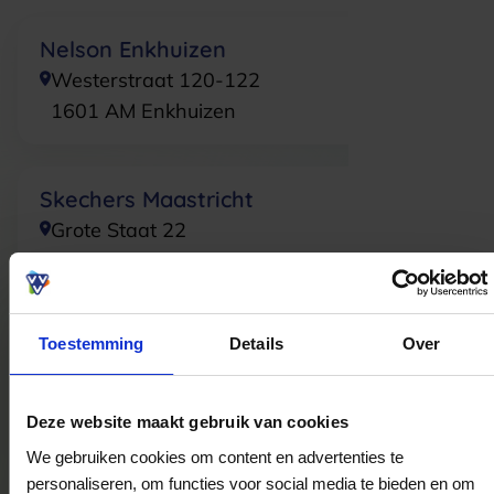
Nelson Enkhuizen
Westerstraat 120-122
1601 AM
Enkhuizen
Skechers Maastricht
Grote Staat 22
6211CW
Maastricht
Toestemming
Details
Over
Skechers Zaandam
Gedempte Gracht 89
1506CD
Zaandam
Deze website maakt gebruik van cookies
We gebruiken cookies om content en advertenties te
personaliseren, om functies voor social media te bieden en om