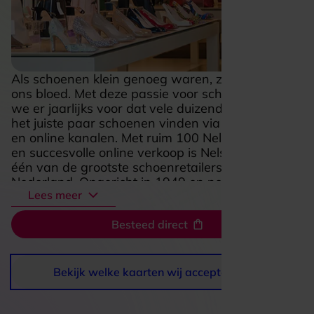
Als schoenen klein genoeg waren, zaten ze in
ons bloed. Met deze passie voor schoenen zorgen
we er jaarlijks voor dat vele duizenden klanten
het juiste paar schoenen vinden via onze winkels
en online kanalen. Met ruim 100 Nelson winkels
en succesvolle online verkoop is Nelson Schoenen
één van de grootste schoenretailers van
Nederland. Opgericht in 1949 en nog altijd een
Lees meer
vooruitstrevend en ambitieus familiebedrijf.
Besteed direct
Bekijk welke kaarten wij accepteren