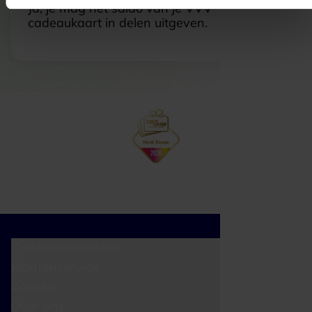
Ja, je mag het saldo van je VVV
cadeaukaart in delen uitgeven.
Cadeaumomenten
Klantenservice
Zakelijk
Over ons