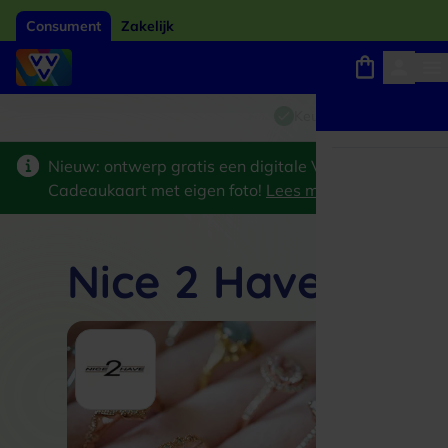
Consument
Zakelijk
Winkels, webshops en uitjes
Giftcard van het jaar 2026
Keuze uit 18.000 locaties
Nieuw: ontwerp gratis een digitale VVV
Cadeaukaart met eigen foto!
Lees meer
>
Nice 2 Have