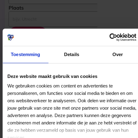
Plaats
Zoeken
Toestemming
Details
Over
Gevonden bestedingslocaties
Deze website maakt gebruik van cookies
Nice 2 have
We gebruiken cookies om content en advertenties te
personaliseren, om functies voor social media te bieden en om
Raadhuisplein 8
ons websiteverkeer te analyseren. Ook delen we informatie over
1701EJ
Heerhugowaard
jouw gebruik van onze site met onze partners voor social media,
adverteren en analyse. Deze partners kunnen deze gegevens
combineren met andere informatie die je aan ze hebt verstrekt of
Nice 2 Have
die ze hebben verzameld op basis van jouw gebruik van hun
Geesterduin 50
services.