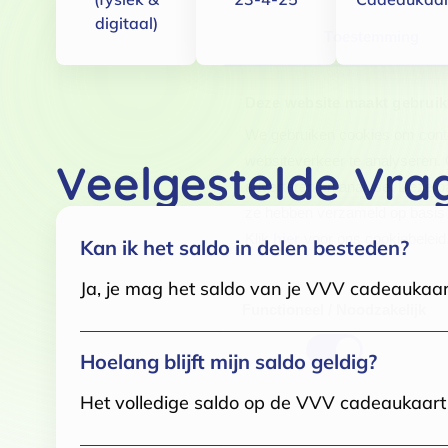
digitaal)
Toestemming
Deze website maakt gebruik
We gebruiken cookies om conten
websiteverkeer te analyseren. 
Veelgestelde Vra
adverteren en analyse. Deze pa
ze hebben verzameld op basis 
Klik
hier
voor ons cookiebeleid
Kan ik het saldo in delen besteden?
Ja, je mag het saldo van je VVV cadeaukaar
Toestemmingsselectie
Functioneel / Noodzakelijk
Hoelang blijft mijn saldo geldig?
Het volledige saldo op de VVV cadeaukaart i