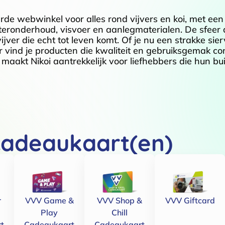
erde webwinkel voor alles rond vijvers en koi, met ee
ateronderhoud, visvoer en aanlegmaterialen. De sfeer 
ver die echt tot leven komt. Of je nu een strakke sierv
r vind je producten die kwaliteit en gebruiksgemak com
aakt Nikoi aantrekkelijk voor liefhebbers die hun bu
cadeaukaart(en)
r
VVV Game &
VVV Shop &
VVV Giftcard
Play
Chill
t
Cadeaukaart
Cadeaukaart