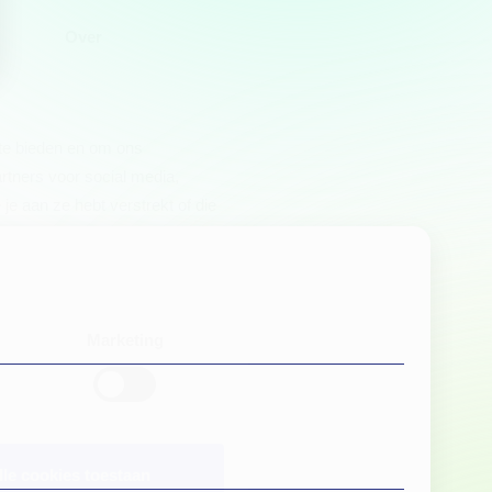
Over
 te bieden en om ons
rtners voor social media,
e aan ze hebt verstrekt of die
Marketing
lle cookies toestaan