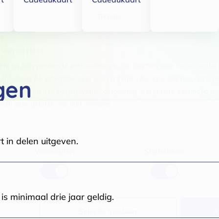
Details
 van cookies
t en advertenties te personaliseren, om functies voor social media
Ook delen we informatie over jouw gebruik van onze site met onze pa
gen
rtners kunnen deze gegevens combineren met andere informatie die j
van jouw gebruik van hun services.
.
t in delen uitgeven.
Voorkeuren
Statistieken
s minimaal drie jaar geldig.
Selectie toestaan
A