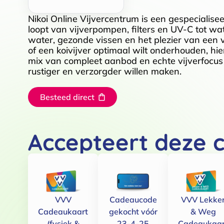
Nikoi Online Vijvercentrum is een gespecialise
loopt van vijverpompen, filters en UV-C tot w
water, gezonde vissen en het plezier van een vij
of een koivijver optimaal wilt onderhouden, hie
mix van compleet aanbod en echte vijverfocus m
rustiger en verzorgder willen maken.
Besteed direct
Accepteert deze 
VVV
Cadeaucode
VVV Lekke
Cadeaukaart
gekocht vóór
& Weg
(fysiek &
23-4-25
Cadeaukaar