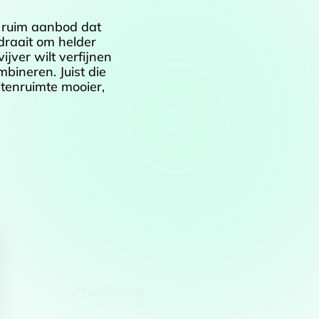
n ruim aanbod dat
draait om helder
ijver wilt verfijnen
bineren. Juist die
itenruimte mooier,