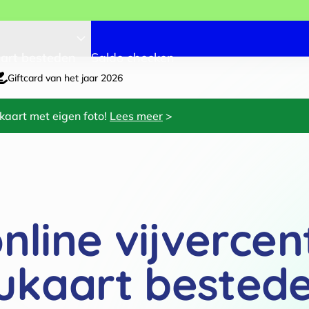
art besteden
Saldo checken
Giftcard van het jaar 2026
kaart met eigen foto!
Lees meer
>
online vijverce
ukaart bested