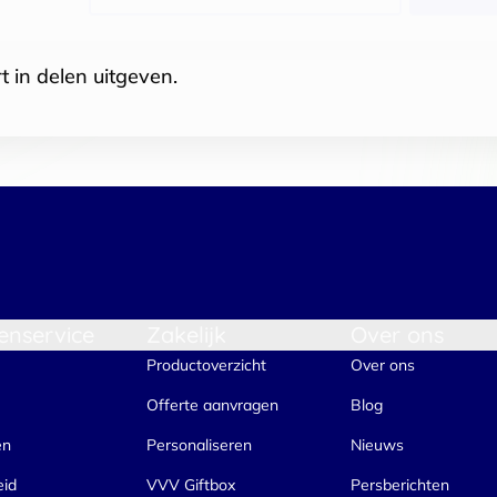
t in delen uitgeven.
enservice
Zakelijk
Over ons
Productoverzicht
Over ons
Offerte aanvragen
Blog
en
Personaliseren
Nieuws
eid
VVV Giftbox
Persberichten