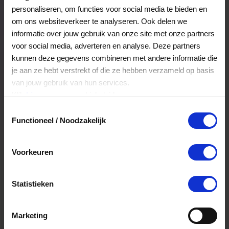
leuks kan uitzoeken in een winkel vol Nintendo-
personaliseren, om functies voor social media te bieden en
sfeer en nieuwe ontdekkingen.
om ons websiteverkeer te analyseren. Ook delen we
Veelgestelde Vragen
informatie over jouw gebruik van onze site met onze partners
voor social media, adverteren en analyse. Deze partners
kunnen deze gegevens combineren met andere informatie die
Hoelang blijft mijn saldo geldig?
je aan ze hebt verstrekt of die ze hebben verzameld op basis
van jouw gebruik van hun services.
Het volledige saldo op de VVV cadeaukaart
Klik
hier
voor ons cookiebeleid.
is minimaal drie jaar geldig.
Toestemmingsselectie
Functioneel / Noodzakelijk
Kan ik het saldo in delen besteden?
Voorkeuren
Ja, je mag het saldo van je VVV
cadeaukaart in delen uitgeven.
Statistieken
Kan ik het saldo in delen besteden?
Marketing
Ja, je mag het saldo van je VVV