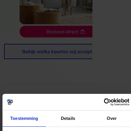
Besteed direct
Bekijk welke kaarten wij accepteren
Bestedingslocaties
Toestemming
Details
Over
Noah Dreams