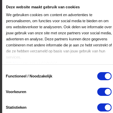
Populierenhoek 14
Deze website maakt gebruik van cookies
6903AX
Zevenaar
We gebruiken cookies om content en advertenties te
personaliseren, om functies voor social media te bieden en om
ons websiteverkeer te analyseren. Ook delen we informatie over
Veelgestelde Vragen
jouw gebruik van onze site met onze partners voor social media,
adverteren en analyse. Deze partners kunnen deze gegevens
Kan ik het saldo in delen besteden?
combineren met andere informatie die je aan ze hebt verstrekt of
die ze hebben verzameld op basis van jouw gebruik van hun
Ja, je mag het saldo van je VVV
services.
cadeaukaart in delen uitgeven.
Klik
hier
voor ons cookiebeleid.
Toestemmingsselectie
Functioneel / Noodzakelijk
Hoelang blijft mijn saldo geldig?
Het volledige saldo op de VVV cadeaukaart
Voorkeuren
is minimaal drie jaar geldig.
Statistieken
Kan ik het saldo in delen besteden?