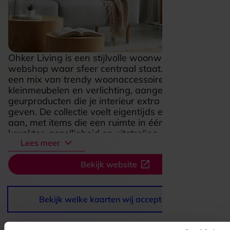
Ohker Living is een stijlvolle woonwinkel en
webshop waar sfeer centraal staat. Je ontdekt er
een mix van trendy woonaccessoires,
kleinmeubelen en verlichting, aangevuld met
geurproducten die je interieur extra warmte
geven. De collectie voelt eigentijds en uitnodigend
aan, met items die een ruimte in één keer meer
karakter, gezelligheid en uitstraling geven. Vooral
Lees meer
als je houdt van een verzorgd huis met luxe
details en betaalbare blikvangers is dit een adres
Bekijk website
dat direct inspireert. Of je nu zoekt naar een
mooie lamp, decoratieve accenten of iets
waarmee je thuis net wat meer ambiance
creëert, bij Ohker Living draait alles om wonen
Bekijk welke kaarten wij accepteren
met gevoel voor stijl.