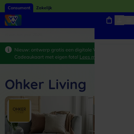
Consument
Zakelijk
ard van het jaar 2026
Winkels, webshops en uitjes
Keuze uit 18.000 locaties
Nieuw: ontwerp gratis een digitale VVV
Cadeaukaart met eigen foto!
Lees meer
>
Ohker Living