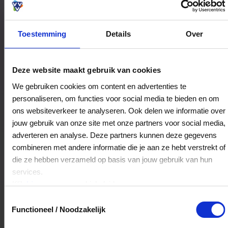
Toestemming
Details
Over
Bestedingslocaties
Deze website maakt gebruik van cookies
We gebruiken cookies om content en advertenties te
personaliseren, om functies voor social media te bieden en om
Ohker Living
ons websiteverkeer te analyseren. Ook delen we informatie over
Nieuwstraat 11-13
jouw gebruik van onze site met onze partners voor social media,
7551CS
Hengelo
adverteren en analyse. Deze partners kunnen deze gegevens
combineren met andere informatie die je aan ze hebt verstrekt of
die ze hebben verzameld op basis van jouw gebruik van hun
Veelgestelde Vragen
services.
Klik
hier
voor ons cookiebeleid.
Hoelang blijft mijn saldo geldig?
Toestemmingsselectie
Functioneel / Noodzakelijk
Het volledige saldo op de VVV cadeaukaart
is minimaal drie jaar geldig.