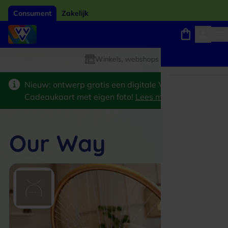
Consument
Zakelijk
Giftcard van het jaar 2026
Keuze uit 18.000 locaties
Winkels, webshops en uitjes
Nieuw: ontwerp gratis een digitale VVV
Cadeaukaart met eigen foto!
Lees meer
>
Our Way