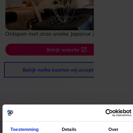
Ontspan met onze unieke Japanse Zen-hoofdspa
Bekijk website
Bekijk welke kaarten wij accepteren
Bestedingslocaties
Toestemming
Details
Over