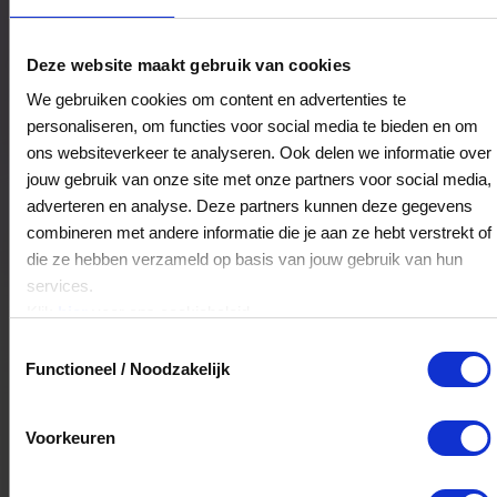
Our Way Japanese head Spa
Deze website maakt gebruik van cookies
Aalsmeerweg 67-H
We gebruiken cookies om content en advertenties te
1059AD
Amsterdam
personaliseren, om functies voor social media te bieden en om
ons websiteverkeer te analyseren. Ook delen we informatie over
jouw gebruik van onze site met onze partners voor social media,
Veelgestelde Vragen
adverteren en analyse. Deze partners kunnen deze gegevens
combineren met andere informatie die je aan ze hebt verstrekt of
Kan ik het saldo in delen besteden?
die ze hebben verzameld op basis van jouw gebruik van hun
services.
Ja, je mag het saldo van je VVV
Klik
hier
voor ons cookiebeleid.
cadeaukaart in delen uitgeven.
Toestemmingsselectie
Functioneel / Noodzakelijk
Hoelang blijft mijn saldo geldig?
Voorkeuren
Het volledige saldo op de VVV cadeaukaart
is minimaal drie jaar geldig.