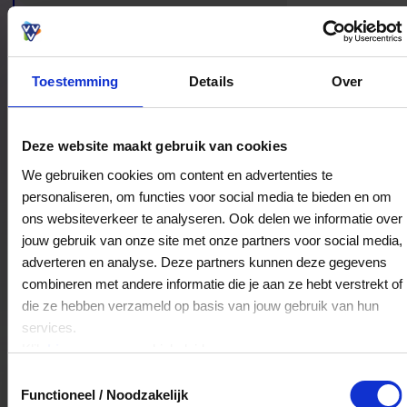
vindt hier een bestemming die blijft hangen.
Toestemming
Details
Over
Bestedingslocaties
Deze website maakt gebruik van cookies
We gebruiken cookies om content en advertenties te
personaliseren, om functies voor social media te bieden en om
ons websiteverkeer te analyseren. Ook delen we informatie over
Ouwehands Dierenpark
jouw gebruik van onze site met onze partners voor social media,
Grebbeweg 111
adverteren en analyse. Deze partners kunnen deze gegevens
3911AV
Rhenen
combineren met andere informatie die je aan ze hebt verstrekt of
die ze hebben verzameld op basis van jouw gebruik van hun
services.
Veelgestelde Vragen
Klik
hier
voor ons cookiebeleid.
Toestemmingsselectie
Kan ik het saldo in delen besteden?
Functioneel / Noodzakelijk