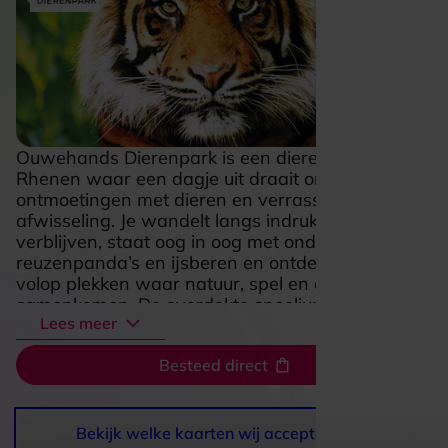
Ouwehands Dierenpark is een dierenpark in
Rhenen waar een dagje uit draait om bijzondere
ontmoetingen met dieren en verrassend veel
afwisseling. Je wandelt langs indrukwekkende
verblijven, staat oog in oog met onder meer
reuzenpanda’s en ijsberen en ontdekt onderweg
volop plekken waar natuur, spel en avontuur
samenkomen. De overdekte speeljungle
Lees meer
RavotAapia en Expeditie Berenbos geven het
park extra energie, waardoor het net zo leuk is
Besteed direct
voor kinderen als voor volwassenen. Alles voelt
verzorgd, levendig en uitnodigend, met genoeg te
zien om je urenlang te vermaken. Wie houdt van
dieren, sfeer en een actief uitje in de buitenlucht,
Bekijk welke kaarten wij accepteren