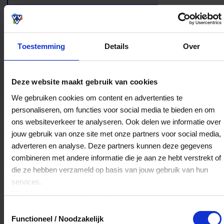
Toestemming
Details
Over
Bestedingslocaties
Deze website maakt gebruik van cookies
We gebruiken cookies om content en advertenties te
personaliseren, om functies voor social media te bieden en om
ons websiteverkeer te analyseren. Ook delen we informatie over
Pannekoekenhuysje Oudt Leyden
jouw gebruik van onze site met onze partners voor social media,
Steenstraat 49
adverteren en analyse. Deze partners kunnen deze gegevens
2312BV
Leiden
combineren met andere informatie die je aan ze hebt verstrekt of
die ze hebben verzameld op basis van jouw gebruik van hun
services.
Veelgestelde Vragen
Klik
hier
voor ons cookiebeleid.
Toestemmingsselectie
Hoelang blijft mijn saldo geldig?
Functioneel / Noodzakelijk