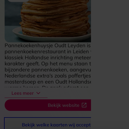
Pannekoekenhuysje Oudt Leyden is een sfeervol
pannenkoekenrestaurant in Leiden waar de
klassiek Hollandse inrichting meteen warmte en
karakter geeft. Op het menu staan traditionele en
bijzondere pannenkoeken, aangevuld met typisch
Nederlandse extra’s zoals poffertjes, Leidsche
mosterdsoep en een Oudt Hollandse wafel met
warme kersen. De zaak ademt een gezellige,
Lees meer
nostalgische sfeer, waardoor het een fijne plek is
voor een ontspannen lunch, een uitgebreid etentje
Bekijk website
of een gezellig moment met kinderen. Wie zin heeft
in een echte Hollandse eetervaring met veel keuze
en een huiselijke uitstraling, zit hier helemaal goed.
Bekijk welke kaarten wij accepteren