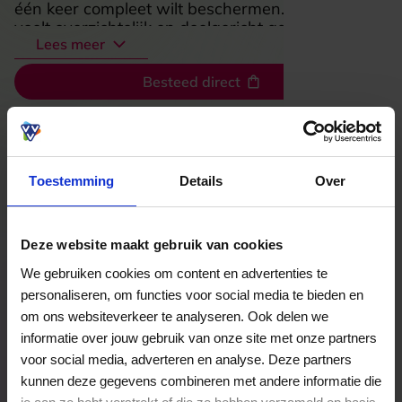
één keer compleet wilt beschermen. De shop
voelt overzichtelijk en doelgericht aan, met veel
Lees meer
aandacht voor stijlvolle bescherming zonder
gedoe. Voor wie zijn telefoon netjes, veilig en
Besteed direct
verzorgd wil houden, is dit een fijne plek om snel
de juiste combinatie van bescherming en design
te vinden.
Bekijk welke kaarten wij accepteren
Toestemming
Details
Over
Veelgestelde Vragen
Deze website maakt gebruik van cookies
Kan ik het saldo in delen besteden?
We gebruiken cookies om content en advertenties te
personaliseren, om functies voor social media te bieden en
Ja, je mag het saldo van je VVV
om ons websiteverkeer te analyseren. Ook delen we
cadeaukaart in delen uitgeven.
informatie over jouw gebruik van onze site met onze partners
voor social media, adverteren en analyse. Deze partners
kunnen deze gegevens combineren met andere informatie die
Hoelang blijft mijn saldo geldig?