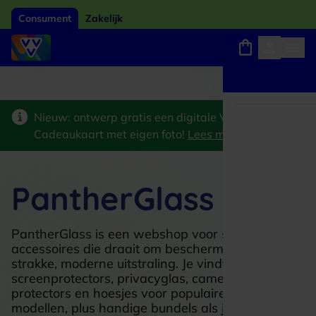
Consument
Zakelijk
ard van het jaar 2026
Winkels, webshops en uitjes
Keuze uit 18.000 locaties
Nieuw: ontwerp gratis een digitale VVV
Cadeaukaart met eigen foto!
Lees meer
>
PantherGlass
PantherGlass is een webshop voor smartphone-
accessoires die draait om bescherming met een
strakke, moderne uitstraling. Je vindt er vooral
screenprotectors, privacyglas, camera lens
protectors en hoesjes voor populaire iPhone-
modellen, plus handige bundels als je je toestel in