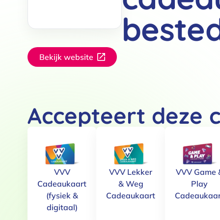
beste
Bekijk website
Accepteert deze 
VVV
VVV Lekker
VVV Game 
Cadeaukaart
& Weg
Play
(fysiek &
Cadeaukaart
Cadeaukaar
digitaal)