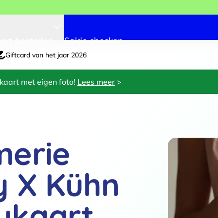
art besteden
Saldo checken
Giftcard van het jaar 2026
kaart met eigen foto!
Lees meer
>
merie
y X Kühn
ukaart