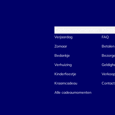
Cadeaumomenten
Klant
Verjaardag
FAQ
Zomaar
Betalen
Bedankje
Bezorg
Verhuizing
Geldigh
Kinderfeestje
Verkoo
Kraamcadeau
Contact
Alle cadeaumomenten