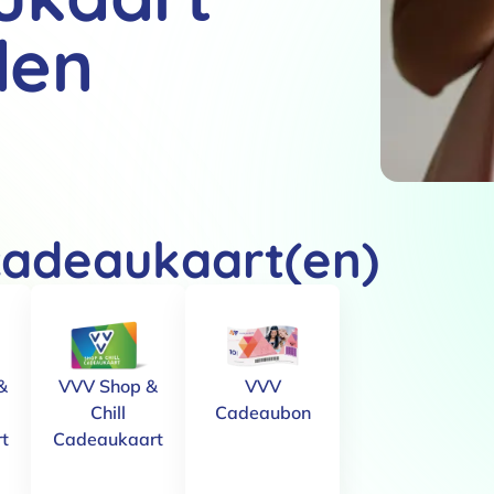
den
cadeaukaart(en)
&
VVV Shop &
VVV
Chill
Cadeaubon
t
Cadeaukaart