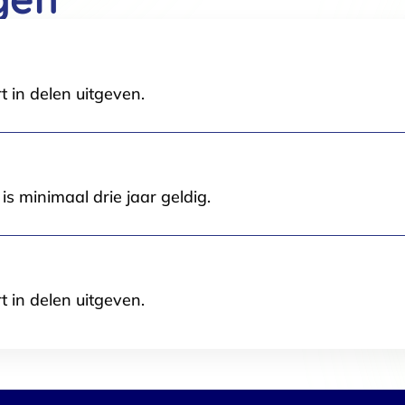
t in delen uitgeven.
Selectie toestaan
A
s minimaal drie jaar geldig.
t in delen uitgeven.