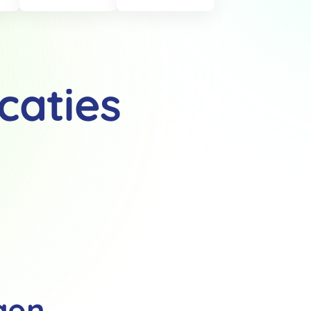
caties
Details
 van cookies
t en advertenties te personaliseren, om functies voor social media
Ook delen we informatie over jouw gebruik van onze site met onze pa
rtners kunnen deze gegevens combineren met andere informatie die j
van jouw gebruik van hun services.
.
gen
Voorkeuren
Statistieken