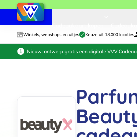
Cadeaukaart kopen
Cadeauka
Winkels, webshops en uitjes
Keuze uit 18.000 locaties
Nieuw: ontwerp gratis een digitale VVV Cadeau
Parfu
Beaut
cadea