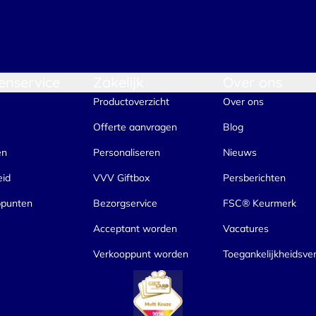
enservice
Zakelijk
Over ons
Productoverzicht
Over ons
Offerte aanvragen
Blog
en
Personaliseren
Nieuws
eid
VVV Giftbox
Persberichten
ppunten
Bezorgservice
FSC® Keurmerk
Acceptant worden
Vacatures
Verkooppunt worden
Toegankelijkheidsver