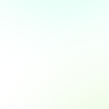
Over
 te bieden en om ons
rtners voor social media,
e aan ze hebt verstrekt of die
Marketing