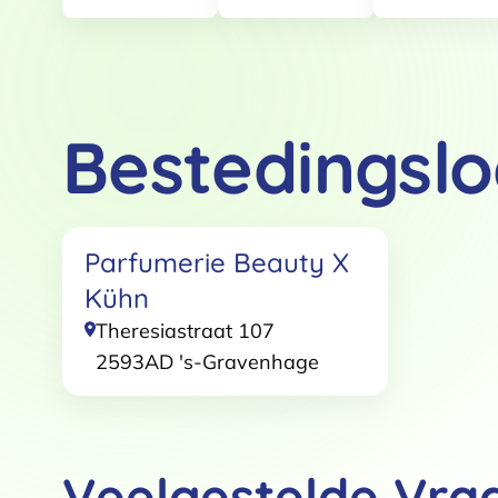
Bestedingslo
Toestemming
Parfumerie Beauty X
Deze website maakt gebruik
Kühn
We gebruiken cookies om conten
websiteverkeer te analyseren. 
Theresiastraat 107
adverteren en analyse. Deze pa
2593AD
's-Gravenhage
ze hebben verzameld op basis 
Klik
hier
voor ons cookiebeleid
Toestemmingsselectie
Veelgestelde Vra
Functioneel / Noodzakelijk