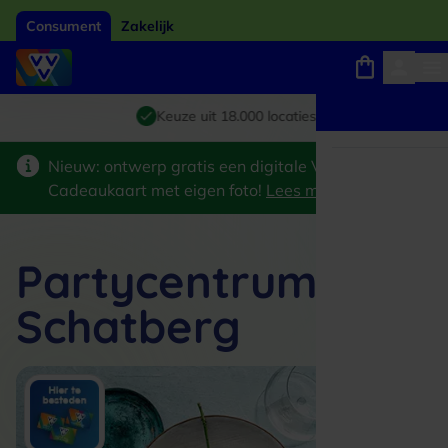
Consument
Zakelijk
Winkels, webshops en uitjes
Giftcard van het jaar 2026
Keuze uit 18.000 locaties
Nieuw: ontwerp gratis een digitale VVV
Cadeaukaart met eigen foto!
Lees meer
>
Partycentrum De
Schatberg