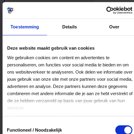
drinken.
Toestemming
Details
Over
Bestedingslocaties
Deze website maakt gebruik van cookies
We gebruiken cookies om content en advertenties te
personaliseren, om functies voor social media te bieden en om
ons websiteverkeer te analyseren. Ook delen we informatie over
Partycentrum De Schatberg
jouw gebruik van onze site met onze partners voor social media,
Midden Peelweg 5
adverteren en analyse. Deze partners kunnen deze gegevens
5975MZ
Sevenum
combineren met andere informatie die je aan ze hebt verstrekt of
die ze hebben verzameld op basis van jouw gebruik van hun
services.
Veelgestelde Vragen
Klik
hier
voor ons cookiebeleid.
Toestemmingsselectie
Kan ik het saldo in delen besteden?
Functioneel / Noodzakelijk