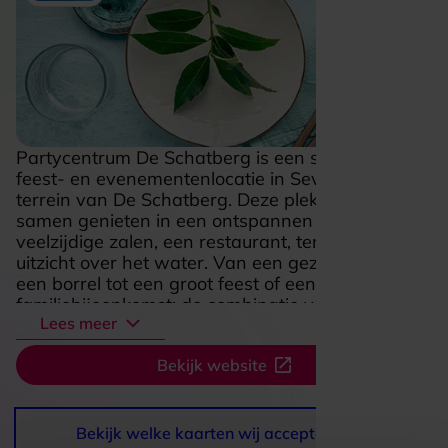
Partycentrum De Schatberg is een sfeervolle
feest- en evenementenlocatie in Sevenum, op het
terrein van De Schatberg. Deze plek draait om
samen genieten in een ontspannen setting, met
veelzijdige zalen, een restaurant, terras en
uitzicht over het water. Van een gezellig diner en
een borrel tot een groot feest of een speciale
familiebijeenkomst: de combinatie van ruimte,
Lees meer
sfeer en horeca maakt elk bezoek net even extra
aantrekkelijk. De omgeving voelt groen en ruim
Bekijk website
aan, terwijl de verschillende zalen juist warmte
en levendigheid brengen. Daardoor past De
Schatberg zowel bij uitbundige vieringen als bij
een ontspannen samenzijn met goed eten en
Bekijk welke kaarten wij accepteren