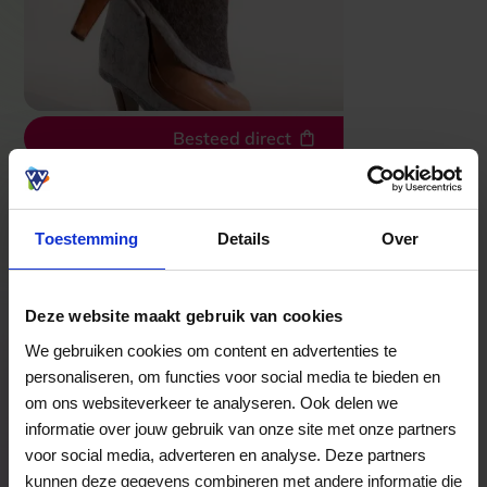
Besteed direct
Bekijk welke kaarten wij accepteren
Toestemming
Details
Over
Veelgestelde Vragen
Deze website maakt gebruik van cookies
We gebruiken cookies om content en advertenties te
Hoelang blijft mijn saldo geldig?
personaliseren, om functies voor social media te bieden en
om ons websiteverkeer te analyseren. Ook delen we
Het volledige saldo op de VVV cadeaukaart
informatie over jouw gebruik van onze site met onze partners
is minimaal drie jaar geldig.
voor social media, adverteren en analyse. Deze partners
kunnen deze gegevens combineren met andere informatie die