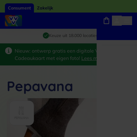
Consument
Zakelijk
Winkels, webshops en uitjes
Giftcard van het jaar 2026
Keuze uit 18.000 locaties
Nieuw: ontwerp gratis een digitale VVV
Cadeaukaart met eigen foto!
Lees meer
>
Pepavana