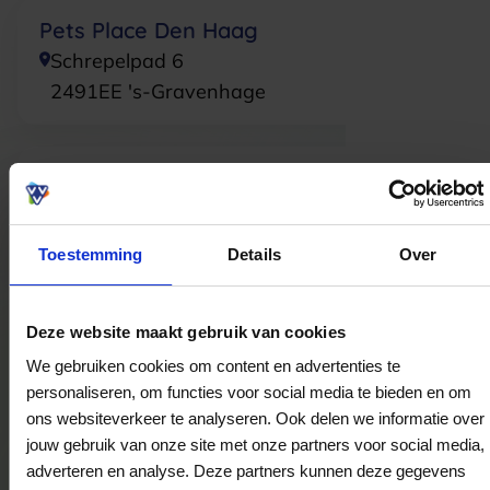
Pets Place Den Haag
Schrepelpad 6
2491EE
's-Gravenhage
Pets Place Den Helder
Industrieweg 4
1785AG
Den Helder
Toestemming
Details
Over
Pets Place Eindhoven
Deze website maakt gebruik van cookies
Bruggelaan 12
We gebruiken cookies om content en advertenties te
5628RH
Eindhoven
personaliseren, om functies voor social media te bieden en om
ons websiteverkeer te analyseren. Ook delen we informatie over
jouw gebruik van onze site met onze partners voor social media,
adverteren en analyse. Deze partners kunnen deze gegevens
Pets Place Geldrop