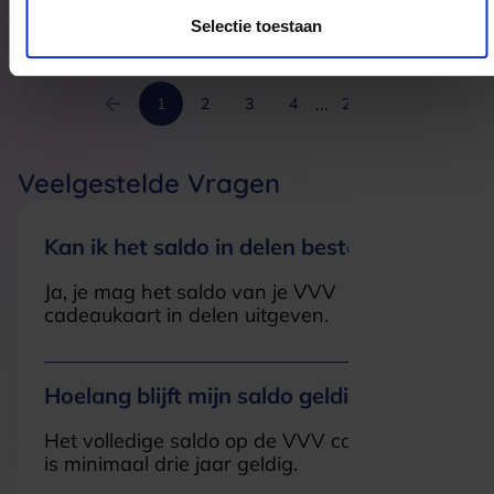
5258KG
Berlicum
Selectie toestaan
...
1
2
3
4
22
Veelgestelde Vragen
Kan ik het saldo in delen besteden?
Ja, je mag het saldo van je VVV
cadeaukaart in delen uitgeven.
Hoelang blijft mijn saldo geldig?
Het volledige saldo op de VVV cadeaukaart
is minimaal drie jaar geldig.