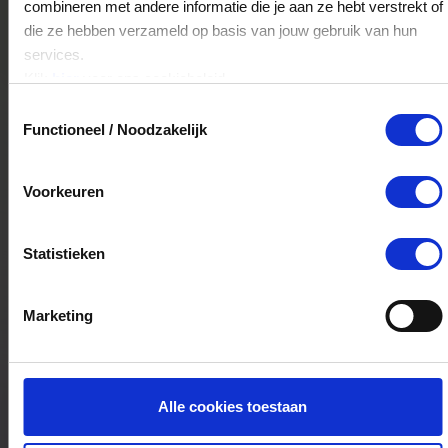
combineren met andere informatie die je aan ze hebt verstrekt of
Laan van Tolkien 2
die ze hebben verzameld op basis van jouw gebruik van hun
5663RX
Geldrop
services.
Klik
hier
voor ons cookiebeleid.
Toestemmingsselectie
Pets Place Gilze
Functioneel / Noodzakelijk
Lange Wagenstraat 61
5126BB
Gilze
Voorkeuren
Statistieken
Pets Place Drunen
Stationsstraat 18
5151HB
Drunen
Marketing
Pets Place Blericum
Alle cookies toestaan
Milrooijseweg 49