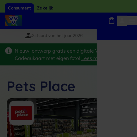
Consument
Zakelijk
Giftcard van het jaar 2026
Winkels, webshops en uitjes
Keuze uit 18.000 locaties
Nieuw: ontwerp gratis een digitale VVV
Cadeaukaart met eigen foto!
Lees meer
>
Pets Place