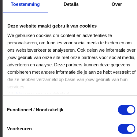
Bestedingslocaties
Toestemming
Details
Over
Deze website maakt gebruik van cookies
Pets&Co Warenhuis Vanderveen
We gebruiken cookies om content en advertenties te
Koopmansplein 16
personaliseren, om functies voor social media te bieden en om
9401EL
Assen
ons websiteverkeer te analyseren. Ook delen we informatie over
jouw gebruik van onze site met onze partners voor social media,
adverteren en analyse. Deze partners kunnen deze gegevens
Veelgestelde Vragen
combineren met andere informatie die je aan ze hebt verstrekt of
die ze hebben verzameld op basis van jouw gebruik van hun
Hoelang blijft mijn saldo geldig?
services.
Klik
hier
voor ons cookiebeleid.
Het volledige saldo op de VVV cadeaukaart
Toestemmingsselectie
is minimaal drie jaar geldig.
Functioneel / Noodzakelijk
Kan ik het saldo in delen besteden?
Voorkeuren