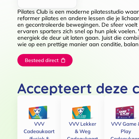
Pilates Club is een moderne pilatesstudio waa
reformer pilates en andere lessen die je licha
en gecontroleerde bewegingen. De sfeer voelt 
ervaren sporters zich snel op hun plek voelen.
energiek de deur uit laten gaan. Juist die comb
wie op een prettige manier aan conditie, bala
Besteed direct
Accepteert deze 
VVV
VVV Lekker
VVV Game 
Cadeaukaart
& Weg
Play
(fysiek &
Cadeaukaart
Cadeaukaar