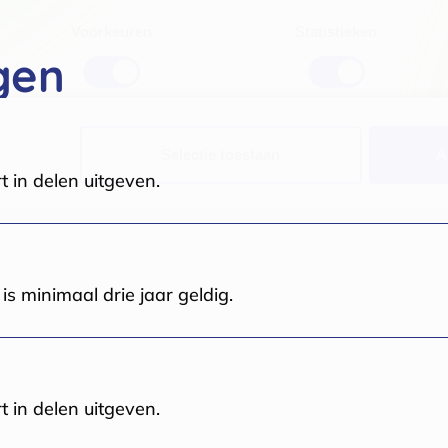
Voorkeuren
Statistieken
gen
Selectie toestaan
A
t in delen uitgeven.
s minimaal drie jaar geldig.
t in delen uitgeven.