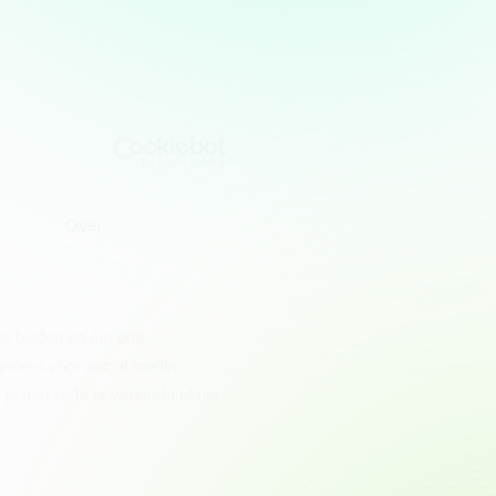
Over
 te bieden en om ons
rtners voor social media,
e aan ze hebt verstrekt of die