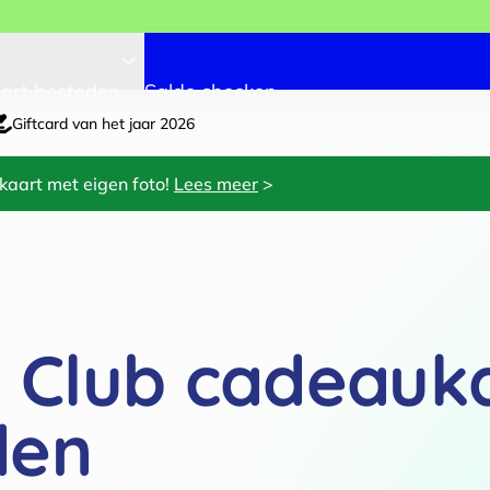
art besteden
Saldo checken
Giftcard van het jaar 2026
kaart met eigen foto!
Lees meer
>
s Club cadeauk
den