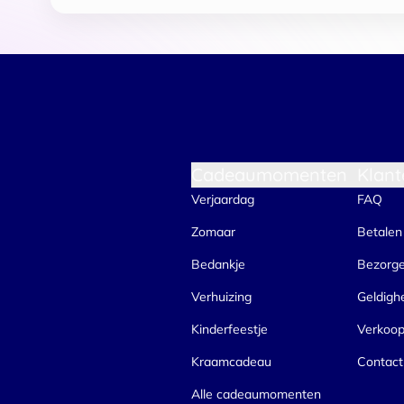
Cadeaumomenten
Klant
Verjaardag
FAQ
Zomaar
Betalen
Bedankje
Bezorg
Verhuizing
Geldigh
Kinderfeestje
Verkoo
Kraamcadeau
Contact
Alle cadeaumomenten