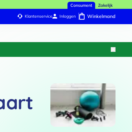
Consument
Zakelijk
Winkelmand
Klantenservice
Inloggen
aart