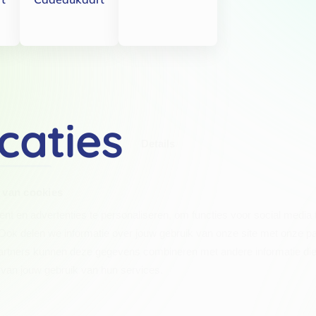
caties
Details
 van cookies
t en advertenties te personaliseren, om functies voor social media
Ook delen we informatie over jouw gebruik van onze site met onze pa
rtners kunnen deze gegevens combineren met andere informatie die j
van jouw gebruik van hun services.
.