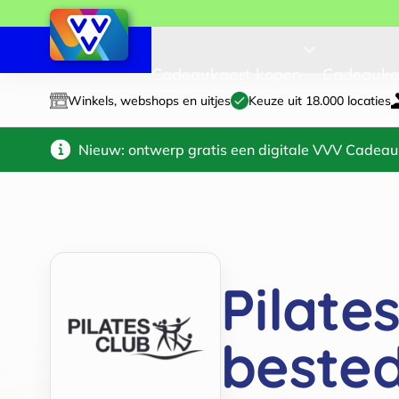
Cadeaukaart kopen
Cadeauka
Winkels, webshops en uitjes
Keuze uit 18.000 locaties
Nieuw: ontwerp gratis een digitale VVV Cadeau
Pilate
beste