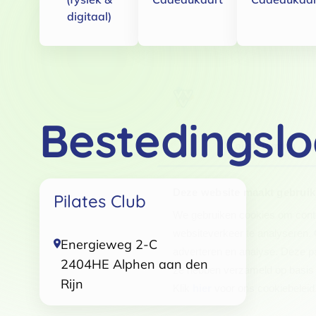
digitaal)
Bestedingslo
Toestemming
Deze website maakt gebruik
Pilates Club
We gebruiken cookies om conten
websiteverkeer te analyseren. 
Energieweg 2-C
adverteren en analyse. Deze pa
2404HE
Alphen aan den
ze hebben verzameld op basis 
Rijn
Klik
hier
voor ons cookiebeleid