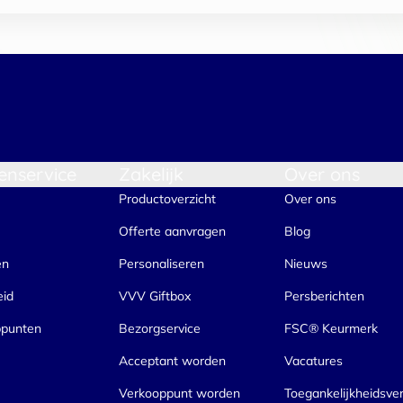
enservice
Zakelijk
Over ons
Productoverzicht
Over ons
Offerte aanvragen
Blog
en
Personaliseren
Nieuws
eid
VVV Giftbox
Persberichten
ppunten
Bezorgservice
FSC® Keurmerk
Acceptant worden
Vacatures
Verkooppunt worden
Toegankelijkheidsver