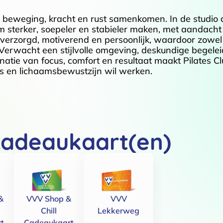
r beweging, kracht en rust samenkomen. In de studio 
am sterker, soepeler en stabieler maken, met aandacht
verzorgd, motiverend en persoonlijk, waardoor zowel
 Verwacht een stijlvolle omgeving, deskundige begeleid
inatie van focus, comfort en resultaat maakt Pilates Cl
ns en lichaamsbewustzijn wil werken.
cadeaukaart(en)
&
VVV Shop &
VVV
Chill
Lekkerweg
t
Cadeaukaart