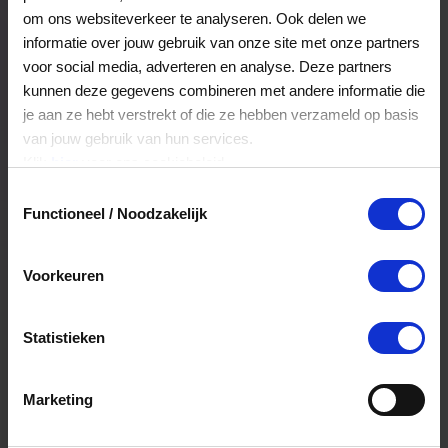
Veelgestelde Vragen
om ons websiteverkeer te analyseren. Ook delen we
informatie over jouw gebruik van onze site met onze partners
voor social media, adverteren en analyse. Deze partners
Hoelang blijft mijn saldo geldig?
kunnen deze gegevens combineren met andere informatie die
je aan ze hebt verstrekt of die ze hebben verzameld op basis
Het volledige saldo op de VVV cadeaukaart
van jouw gebruik van hun services.
is minimaal drie jaar geldig.
Klik
hier
voor ons cookiebeleid.
Toestemmingsselectie
Functioneel / Noodzakelijk
Kan ik het saldo in delen besteden?
Ja, je mag het saldo van je VVV
Voorkeuren
cadeaukaart in delen uitgeven.
Statistieken
Kan ik het saldo in delen besteden?
Ja, je mag het saldo van je VVV
Marketing
cadeaukaart in delen uitgeven.