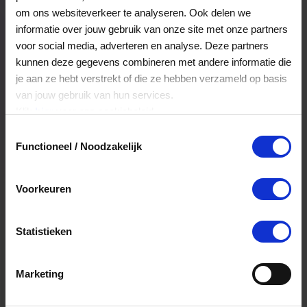
Veelgestelde Vragen
om ons websiteverkeer te analyseren. Ook delen we
informatie over jouw gebruik van onze site met onze partners
voor social media, adverteren en analyse. Deze partners
Kan ik het saldo in delen besteden?
kunnen deze gegevens combineren met andere informatie die
je aan ze hebt verstrekt of die ze hebben verzameld op basis
Ja, je mag het saldo van je VVV
van jouw gebruik van hun services.
cadeaukaart in delen uitgeven.
Klik
hier
voor ons cookiebeleid.
Toestemmingsselectie
Functioneel / Noodzakelijk
Hoelang blijft mijn saldo geldig?
Het volledige saldo op de VVV cadeaukaart
Voorkeuren
is minimaal drie jaar geldig.
Statistieken
Kan ik het saldo in delen besteden?
Ja, je mag het saldo van je VVV
Marketing
cadeaukaart in delen uitgeven.