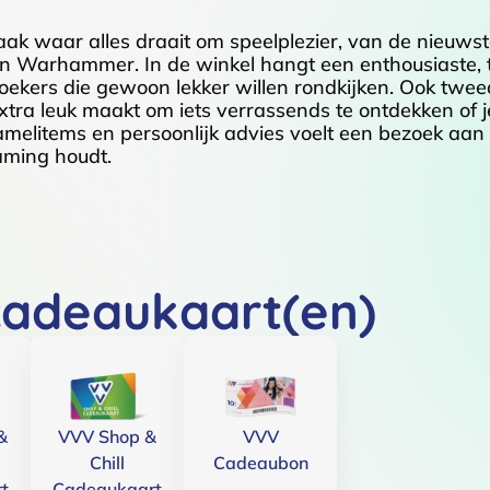
k waar alles draait om speelplezier, van de nieuws
en Warhammer. In de winkel hangt een enthousiaste, t
zoekers die gewoon lekker willen rondkijken. Ook tw
xtra leuk maakt om iets verrassends te ontdekken of je
rzamelitems en persoonlijk advies voelt een bezoek aa
gaming houdt.
cadeaukaart(en)
&
VVV Shop &
VVV
Chill
Cadeaubon
t
Cadeaukaart