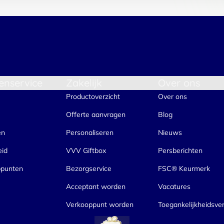
enservice
Zakelijk
Over ons
Productoverzicht
Over ons
Offerte aanvragen
Blog
en
Personaliseren
Nieuws
eid
VVV Giftbox
Persberichten
ppunten
Bezorgservice
FSC® Keurmerk
Acceptant worden
Vacatures
Verkooppunt worden
Toegankelijkheidsver