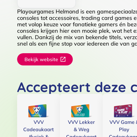
Playourgames Helmond is een gamespeciaalzaa
consoles tot accessoires, trading card games 
met volop keuze voor fanatieke gamers én be
consoles krijgen hier een mooie plek, wat het e
vullen. Dankzij de mix van bekende titels, ve
snel als een fijne stop voor iedereen die van 
Bekijk website
Accepteert deze 
VVV
VVV Lekker
VVV Game 
Cadeaukaart
& Weg
Play
(fysiek &
Cadeaukaart
Cadeaukaar