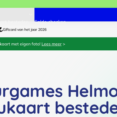
art besteden
Saldo checken
Giftcard van het jaar 2026
kaart met eigen foto!
Lees meer
>
urgames Helm
ukaart bested