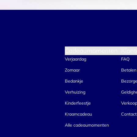
Cadeaumomenten
Klant
Verjaardag
FAQ
Zomaar
Betalen
Bedankje
Bezorg
Verhuizing
Geldigh
Kinderfeestje
Verkoo
Kraamcadeau
Contact
Alle cadeaumomenten