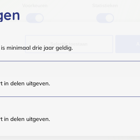
Voorkeuren
Statistieken
gen
Selectie toestaan
A
s minimaal drie jaar geldig.
t in delen uitgeven.
t in delen uitgeven.