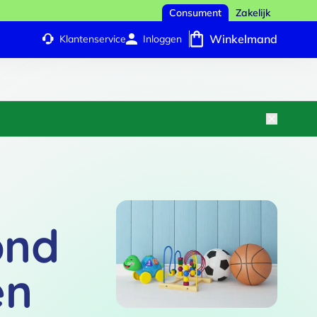
Consument
Zakelijk
Winkelmand
Klantenservice
Inloggen
ond
en