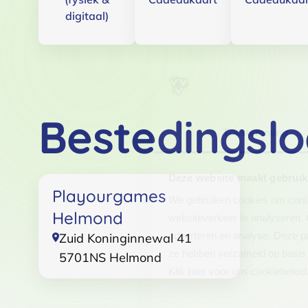
digitaal)
Bestedingslo
Toestemming
Deze website maakt gebruik
Playourgames
We gebruiken cookies om conten
Helmond
websiteverkeer te analyseren. 
adverteren en analyse. Deze pa
Zuid Koninginnewal 41
ze hebben verzameld op basis 
5701NS
Helmond
Klik
hier
voor ons cookiebeleid
Toestemmingsselectie