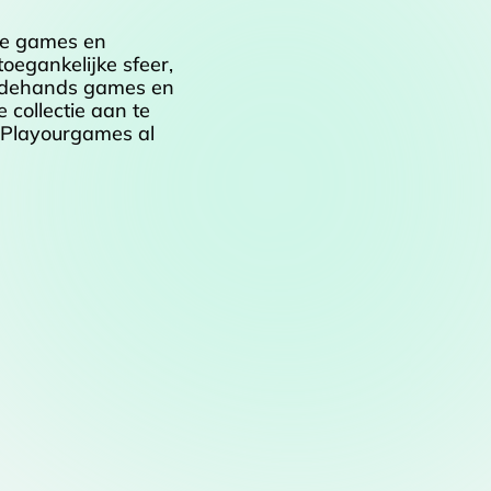
te games en
oegankelijke sfeer,
eedehands games en
 collectie aan te
n Playourgames al