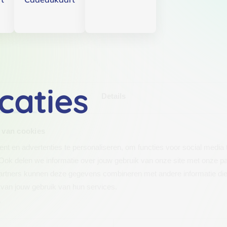
caties
Details
 van cookies
t en advertenties te personaliseren, om functies voor social media
Ook delen we informatie over jouw gebruik van onze site met onze pa
rtners kunnen deze gegevens combineren met andere informatie die j
van jouw gebruik van hun services.
.