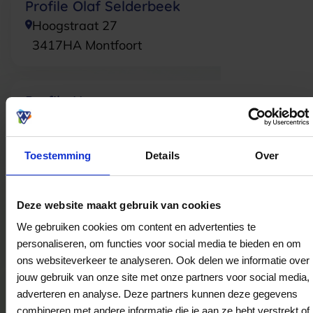
Profile Olaf Selderbeek
Hoogstraat 27
3417HA
Montfoort
Profile Hoogeveen
Goudvlinderstraat 2-4
2805KL
Gouda
Toestemming
Details
Over
Giant store Bennebroek
Deze website maakt gebruik van cookies
Bennebroekerlaan 83
We gebruiken cookies om content en advertenties te
2121GS
Bennebroek
personaliseren, om functies voor social media te bieden en om
ons websiteverkeer te analyseren. Ook delen we informatie over
jouw gebruik van onze site met onze partners voor social media,
Profile Harlingen
adverteren en analyse. Deze partners kunnen deze gegevens
Oude Trekweg 34-b
combineren met andere informatie die je aan ze hebt verstrekt of