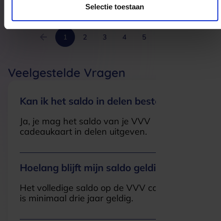
Selectie toestaan
1
2
3
4
5
6
Veelgestelde Vragen
Kan ik het saldo in delen besteden?
Ja, je mag het saldo van je VVV
cadeaukaart in delen uitgeven.
Hoelang blijft mijn saldo geldig?
Het volledige saldo op de VVV cadeaukaart
is minimaal drie jaar geldig.