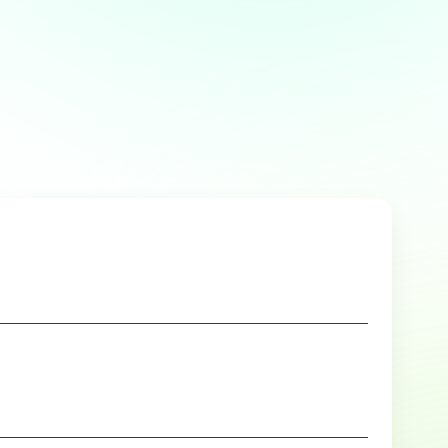
Over
 te bieden en om ons
rtners voor social media,
e aan ze hebt verstrekt of die
Marketing
lle cookies toestaan