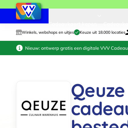
Cadeaukaart kopen
Cadeauka
Winkels, webshops en uitjes
Keuze uit 18.000 locaties
Nieuw: ontwerp gratis een digitale VVV Cadeau
Qeuze
cadea
beste