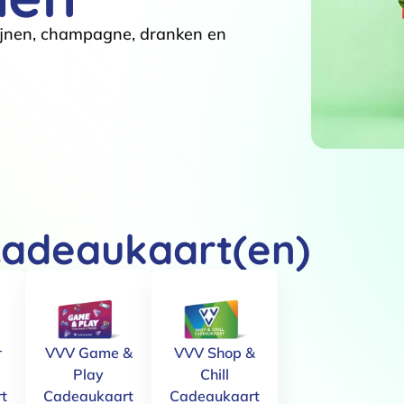
ijnen, champagne, dranken en
cadeaukaart(en)
r
VVV Game &
VVV Shop &
Play
Chill
t
Cadeaukaart
Cadeaukaart