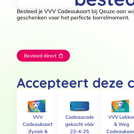
Besteed je VVV Cadeaukaart bij Qeuze aan w
geschenken voor het perfecte borrelmoment.
Besteed direct
Accepteert deze 
VVV
Cadeaucode
VVV Lekke
Cadeaukaart
gekocht vóór
& Weg
(fysiek &
23-4-25
Cadeaukaar