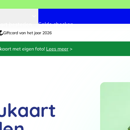
art besteden
Saldo checken
Giftcard van het jaar 2026
kaart met eigen foto!
Lees meer
>
ukaart
den