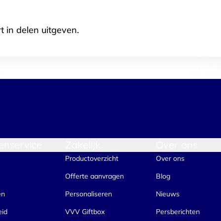
t in delen uitgeven.
enservice
Zakelijk
Over ons
Productoverzicht
Over ons
Offerte aanvragen
Blog
en
Personaliseren
Nieuws
eid
VVV Giftbox
Persberichten