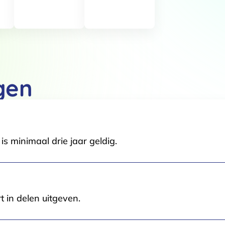
Details
 van cookies
t en advertenties te personaliseren, om functies voor social media
gen
Ook delen we informatie over jouw gebruik van onze site met onze pa
rtners kunnen deze gegevens combineren met andere informatie die j
van jouw gebruik van hun services.
.
s minimaal drie jaar geldig.
Voorkeuren
Statistieken
t in delen uitgeven.
Selectie toestaan
A