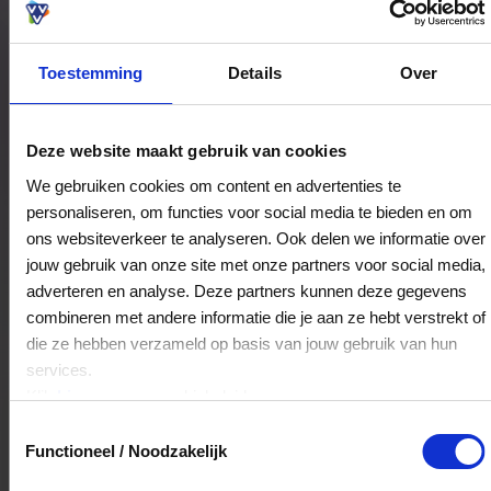
Toestemming
Details
Over
Bestedingslocaties
Deze website maakt gebruik van cookies
We gebruiken cookies om content en advertenties te
personaliseren, om functies voor social media te bieden en om
Qinn Bodywear
ons websiteverkeer te analyseren. Ook delen we informatie over
Assendorperstraat 92
jouw gebruik van onze site met onze partners voor social media,
8012CB
Zwolle
adverteren en analyse. Deze partners kunnen deze gegevens
combineren met andere informatie die je aan ze hebt verstrekt of
die ze hebben verzameld op basis van jouw gebruik van hun
Veelgestelde Vragen
services.
Klik
hier
voor ons cookiebeleid.
Hoelang blijft mijn saldo geldig?
Toestemmingsselectie
Functioneel / Noodzakelijk
Het volledige saldo op de VVV cadeaukaart
is minimaal drie jaar geldig.