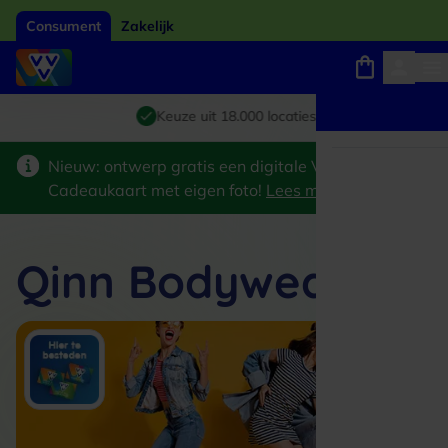
Consument
Zakelijk
Winkels, webshops en uitjes
Giftcard van het jaar 2026
Keuze uit 18.000 locaties
Nieuw: ontwerp gratis een digitale VVV
Cadeaukaart met eigen foto!
Lees meer
>
Qinn Bodywear