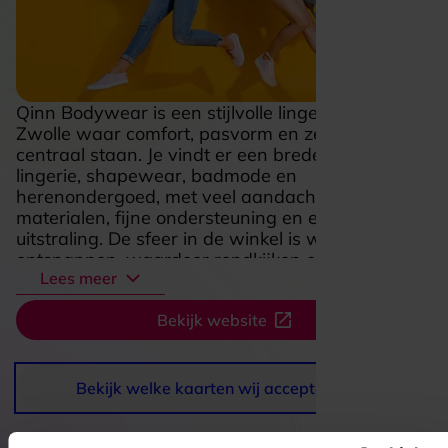
Qinn Bodywear is een stijlvolle lingeriewinkel in
Zwolle waar comfort, pasvorm en zelfvertrouwen
centraal staan. Je vindt er een brede collectie
lingerie, shapewear, badmode en
herenondergoed, met veel aandacht voor mooie
materialen, fijne ondersteuning en een verzorgde
uitstraling. De sfeer in de winkel is warm en
ontspannen, waardoor rondkijken en passen
Lees meer
prettig aanvoelt. Ruime paskamers en
persoonlijke aandacht maken het extra
Bekijk website
aangenaam, zeker als je iets zoekt dat echt goed
zit en goed voelt. Of je nu gaat voor elegant,
praktisch of net dat beetje extra, Qinn Bodywear
is een fijne plek om iets uit te zoeken waar je je
Bekijk welke kaarten wij accepteren
meteen goed in voelt.