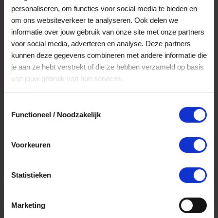
personaliseren, om functies voor social media te bieden en
om ons websiteverkeer te analyseren. Ook delen we
Veelgestelde Vragen
informatie over jouw gebruik van onze site met onze partners
voor social media, adverteren en analyse. Deze partners
kunnen deze gegevens combineren met andere informatie die
Kan ik het saldo in delen besteden?
je aan ze hebt verstrekt of die ze hebben verzameld op basis
van jouw gebruik van hun services.
Ja, je mag het saldo van je VVV
Klik
hier
voor ons cookiebeleid.
cadeaukaart in delen uitgeven.
Toestemmingsselectie
Functioneel / Noodzakelijk
Hoelang blijft mijn saldo geldig?
Voorkeuren
Het volledige saldo op de VVV cadeaukaart
is minimaal drie jaar geldig.
Statistieken
Kan ik het saldo in delen besteden?
Marketing
Ja, je mag het saldo van je VVV