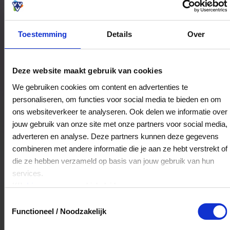
ontspannen moment gunt.
Toestemming
Details
Over
Bestedingslocaties
Deze website maakt gebruik van cookies
We gebruiken cookies om content en advertenties te
personaliseren, om functies voor social media te bieden en om
Relax Lounge
ons websiteverkeer te analyseren. Ook delen we informatie over
Overtoom 55-hs
jouw gebruik van onze site met onze partners voor social media,
1054HB
Amsterdam
adverteren en analyse. Deze partners kunnen deze gegevens
combineren met andere informatie die je aan ze hebt verstrekt of
die ze hebben verzameld op basis van jouw gebruik van hun
Veelgestelde Vragen
services.
Klik
hier
voor ons cookiebeleid.
Kan ik het saldo in delen besteden?
Toestemmingsselectie
Functioneel / Noodzakelijk
Ja, je mag het saldo van je VVV
cadeaukaart in delen uitgeven.