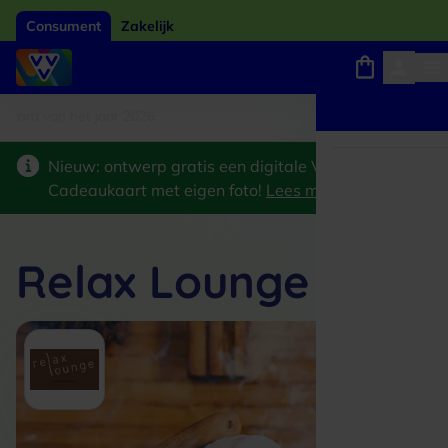
Consument
Zakelijk
ard van het jaar 2026
Winkels, webshops en uitjes
Keuze uit 18.000 locaties
Nieuw: ontwerp gratis een digitale VVV
Cadeaukaart met eigen foto!
Lees meer
>
Relax Lounge