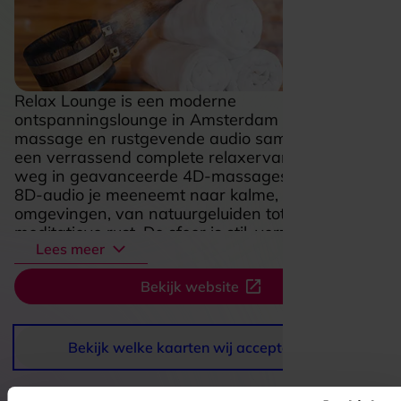
Relax Lounge is een moderne
ontspanningslounge in Amsterdam waar diepe
massage en rustgevende audio samenkomen in
een verrassend complete relaxervaring. Je zakt
weg in geavanceerde 4D-massagestoelen terwijl
8D-audio je meeneemt naar kalme, sfeervolle
omgevingen, van natuurgeluiden tot een bijna
meditatieve rust. De sfeer is stil, verzorgd en
Lees meer
privé, waardoor je hier moeiteloos even loskomt
van de drukte van de dag. Of je nu kort wilt
Bekijk website
opladen of bewust tijd vrijmaakt voor
ontspanning, Relax Lounge voelt als een
comfortabele reset voor lichaam en hoofd. Vooral
de combinatie van technologie, rust en het
Bekijk welke kaarten wij accepteren
gemak van een korte sessie maakt dit een
aantrekkelijke plek voor iedereen die zichzelf een