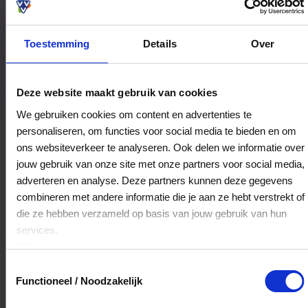
Toestemming
Details
Over
Bestedingslocaties
Deze website maakt gebruik van cookies
We gebruiken cookies om content en advertenties te
personaliseren, om functies voor social media te bieden en om
Restaurant Abdij De Westerburcht
ons websiteverkeer te analyseren. Ook delen we informatie over
Hoofdstraat 7
jouw gebruik van onze site met onze partners voor social media,
9431AB
Westerbork
adverteren en analyse. Deze partners kunnen deze gegevens
combineren met andere informatie die je aan ze hebt verstrekt of
die ze hebben verzameld op basis van jouw gebruik van hun
Veelgestelde Vragen
services.
Klik
hier
voor ons cookiebeleid.
Kan ik het saldo in delen besteden?
Toestemmingsselectie
Functioneel / Noodzakelijk
Ja, je mag het saldo van je VVV
cadeaukaart in delen uitgeven.