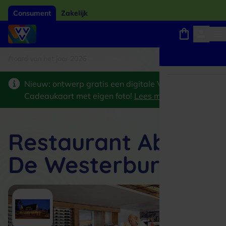
Consument
Zakelijk
card van het jaar 2026
Winkels, webshops en uitjes
Keuze uit 18.000 locaties
Nieuw: ontwerp gratis een digitale VVV
Cadeaukaart met eigen foto!
Lees meer
>
Restaurant Abdij
De Westerburcht