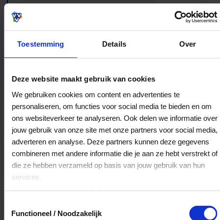
Toestemming
Details
Over
Bestedingslocaties
Deze website maakt gebruik van cookies
We gebruiken cookies om content en advertenties te
personaliseren, om functies voor social media te bieden en om
ons websiteverkeer te analyseren. Ook delen we informatie over
Restaurant bij de molen
jouw gebruik van onze site met onze partners voor social media,
Eestumerweg 39
adverteren en analyse. Deze partners kunnen deze gegevens
9792RB
Ten Post
combineren met andere informatie die je aan ze hebt verstrekt of
die ze hebben verzameld op basis van jouw gebruik van hun
services.
Veelgestelde Vragen
Klik
hier
voor ons cookiebeleid.
Toestemmingsselectie
Kan ik het saldo in delen besteden?
Functioneel / Noodzakelijk