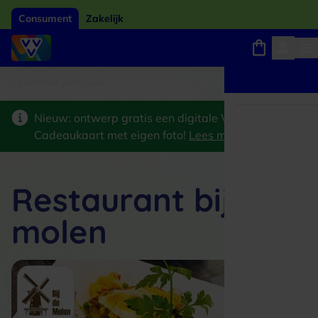
Consument
Zakelijk
ard van het jaar 2026
Winkels, webshops en uitjes
Keuze uit 18.000 locaties
Nieuw: ontwerp gratis een digitale VVV
Cadeaukaart met eigen foto!
Lees meer
>
Restaurant bij de
molen