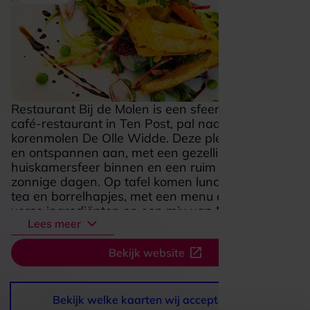
Restaurant Bij de Molen is een sfeervol grand
café-restaurant in Ten Post, pal naast de
korenmolen De Olle Widde. Deze plek voelt warm
en ontspannen aan, met een gezellige
huiskamersfeer binnen en een ruim terras voor
zonnige dagen. Op tafel komen lunch, diner, high
tea en borrelhapjes, met een menu dat draait om
verse ingrediënten en een mix van Nederlandse,
Lees meer
regionale en internationale smaken. Juist die
combinatie van goed eten, een gastvrije setting
Bekijk website
en de bijzondere ligging aan de molen maakt dit
een fijne bestemming voor een rustige lunch, een
uitgebreid diner of een lange middag tafelen in
Groningse sfeer.
Bekijk welke kaarten wij accepteren