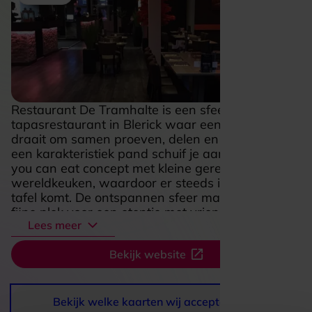
Restaurant De Tramhalte is een sfeervol
tapasrestaurant in Blerick waar een avond uit
draait om samen proeven, delen en ontdekken. In
een karakteristiek pand schuif je aan voor een all
you can eat concept met kleine gerechten uit de
wereldkeuken, waardoor er steeds iets nieuws op
tafel komt. De ontspannen sfeer maakt het een
fijne plek voor een etentje met vrienden, familie of
Lees meer
collega’s, terwijl de vlotte rondes en gevarieerde
kaart zorgen voor een levendige en gezellige
Bekijk website
dinerervaring. Ook wie vegetarisch eet vindt hier
volop keuze, en met bezorgen en afhalen is De
Tramhalte bovendien meer dan alleen een leuke
plek om uit eten te gaan.
Bekijk welke kaarten wij accepteren