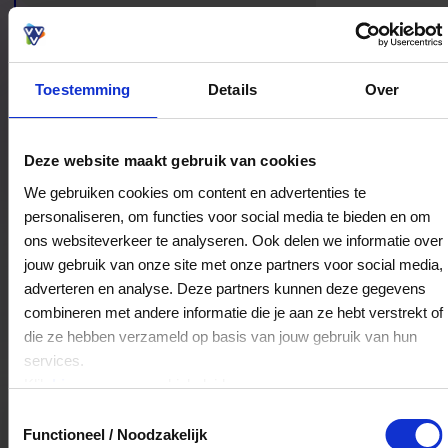
Toestemming
Details
Over
Bestedingslocaties
Deze website maakt gebruik van cookies
We gebruiken cookies om content en advertenties te
personaliseren, om functies voor social media te bieden en om
ons websiteverkeer te analyseren. Ook delen we informatie over
Restaurant De Tramhalte
jouw gebruik van onze site met onze partners voor social media,
Antoniusplein 4
adverteren en analyse. Deze partners kunnen deze gegevens
5921GV
Venlo
combineren met andere informatie die je aan ze hebt verstrekt of
die ze hebben verzameld op basis van jouw gebruik van hun
services.
Veelgestelde Vragen
Klik
hier
voor ons cookiebeleid.
Toestemmingsselectie
Hoelang blijft mijn saldo geldig?
Functioneel / Noodzakelijk