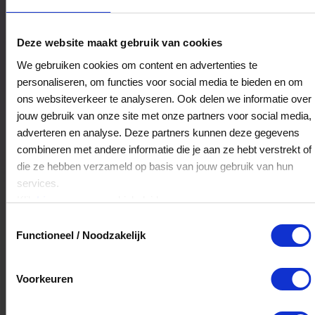
Restaurant 't Eethuysje
Deze website maakt gebruik van cookies
Dorpsstraat 53
We gebruiken cookies om content en advertenties te
1901EJ
Castricum
personaliseren, om functies voor social media te bieden en om
ons websiteverkeer te analyseren. Ook delen we informatie over
jouw gebruik van onze site met onze partners voor social media,
Veelgestelde Vragen
adverteren en analyse. Deze partners kunnen deze gegevens
combineren met andere informatie die je aan ze hebt verstrekt of
Kan ik het saldo in delen besteden?
die ze hebben verzameld op basis van jouw gebruik van hun
services.
Ja, je mag het saldo van je VVV
Klik
hier
voor ons cookiebeleid.
cadeaukaart in delen uitgeven.
Toestemmingsselectie
Functioneel / Noodzakelijk
Hoelang blijft mijn saldo geldig?
Voorkeuren
Het volledige saldo op de VVV cadeaukaart
is minimaal drie jaar geldig.