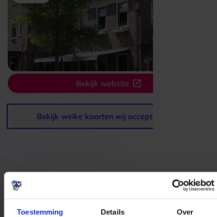
Bekijk website
Bekijk welke kaarten wij accepteren
Bestedingslocaties
Toestemming
Details
Over