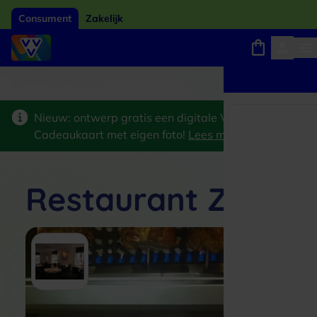
Consument
Zakelijk
ard van het jaar 2026
Winkels, webshops en uitjes
Keuze uit 18.000 locaties
Nieuw: ontwerp gratis een digitale VVV
Cadeaukaart met eigen foto!
Lees meer
>
Restaurant Zott