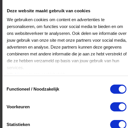
Restaurant Zott
Dorpsstraat 49
Deze website maakt gebruik van cookies
3433CL
Nieuwegein
We gebruiken cookies om content en advertenties te
personaliseren, om functies voor social media te bieden en om
ons websiteverkeer te analyseren. Ook delen we informatie over
Veelgestelde Vragen
jouw gebruik van onze site met onze partners voor social media,
adverteren en analyse. Deze partners kunnen deze gegevens
Kan ik het saldo in delen besteden?
combineren met andere informatie die je aan ze hebt verstrekt of
die ze hebben verzameld op basis van jouw gebruik van hun
Ja, je mag het saldo van je VVV
services.
cadeaukaart in delen uitgeven.
Klik
hier
voor ons cookiebeleid.
Toestemmingsselectie
Functioneel / Noodzakelijk
Hoelang blijft mijn saldo geldig?
Het volledige saldo op de VVV cadeaukaart
Voorkeuren
is minimaal drie jaar geldig.
Statistieken