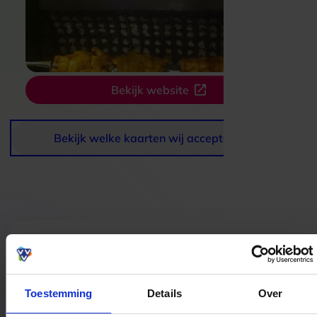
Bekijk website
Bekijk welke kaarten wij accepteren
Bestedingslocaties
Toestemming
Details
Over