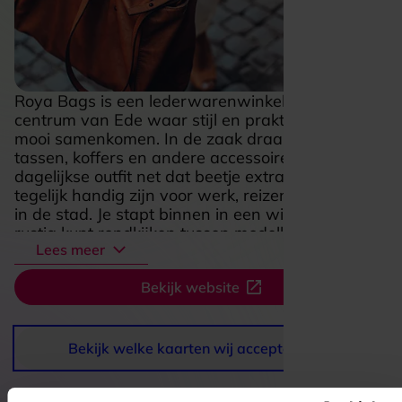
Roya Bags is een lederwarenwinkel in het
centrum van Ede waar stijl en praktisch gemak
mooi samenkomen. In de zaak draait het om
tassen, koffers en andere accessoires die je
dagelijkse outfit net dat beetje extra geven en
tegelijk handig zijn voor werk, reizen of een dag
in de stad. Je stapt binnen in een winkel waar je
rustig kunt rondkijken tussen modellen voor
Lees meer
verschillende smaken, van tijdloos en elegant tot
modern en eigentijds. Juist die mix van mode en
Bekijk website
functionaliteit maakt Roya Bags aantrekkelijk
voor iedereen die op zoek is naar iets moois dat
ook echt fijn in gebruik is.
Bekijk welke kaarten wij accepteren