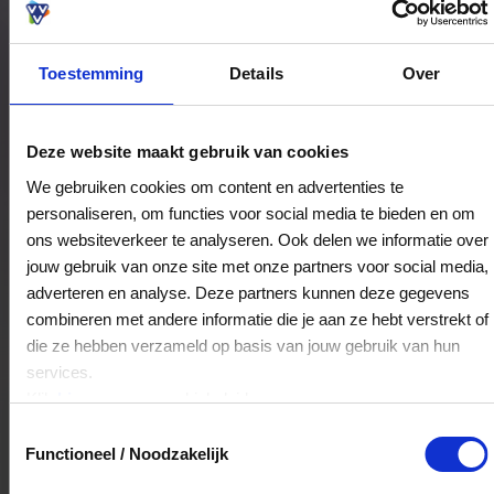
Toestemming
Details
Over
Bestedingslocaties
Deze website maakt gebruik van cookies
We gebruiken cookies om content en advertenties te
personaliseren, om functies voor social media te bieden en om
Roya Bags
ons websiteverkeer te analyseren. Ook delen we informatie over
Maandereind 11
jouw gebruik van onze site met onze partners voor social media,
6711AA
Ede
adverteren en analyse. Deze partners kunnen deze gegevens
combineren met andere informatie die je aan ze hebt verstrekt of
die ze hebben verzameld op basis van jouw gebruik van hun
Veelgestelde Vragen
services.
Klik
hier
voor ons cookiebeleid.
Hoelang blijft mijn saldo geldig?
Toestemmingsselectie
Functioneel / Noodzakelijk
Het volledige saldo op de VVV cadeaukaart
is minimaal drie jaar geldig.