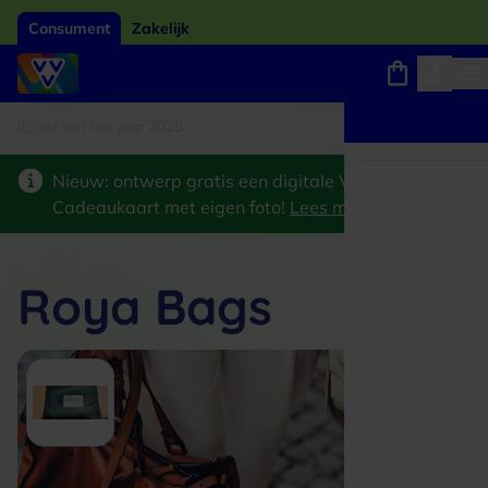
Consument
Zakelijk
card van het jaar 2026
Winkels, webshops en uitjes
Keuze uit 18.000 locaties
Nieuw: ontwerp gratis een digitale VVV
Cadeaukaart met eigen foto!
Lees meer
>
Roya Bags