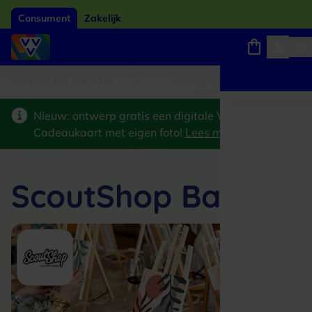
Consument
Zakelijk
card van het jaar 2026
Winkels, webshops en uitjes
Keuze uit 18.000 locaties
Nieuw: ontwerp gratis een digitale VVV
Cadeaukaart met eigen foto!
Lees meer
>
ScoutShop Baarn