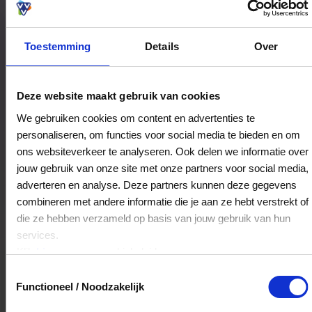
Toestemming
Details
Over
Bestedingslocaties
Deze website maakt gebruik van cookies
We gebruiken cookies om content en advertenties te
personaliseren, om functies voor social media te bieden en om
ScoutShop Baarn
ons websiteverkeer te analyseren. Ook delen we informatie over
Amsterdamsestraatweg 51
jouw gebruik van onze site met onze partners voor social media,
3744MA
Baarn
adverteren en analyse. Deze partners kunnen deze gegevens
combineren met andere informatie die je aan ze hebt verstrekt of
die ze hebben verzameld op basis van jouw gebruik van hun
Veelgestelde Vragen
services.
Klik
hier
voor ons cookiebeleid.
Kan ik het saldo in delen besteden?
Toestemmingsselectie
Functioneel / Noodzakelijk
Ja, je mag het saldo van je VVV
cadeaukaart in delen uitgeven.