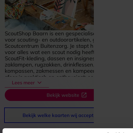
ScoutShop Baarn is een gespecialiseerde winkel
voor scouting- en outdoorartikelen, gevestigd op
Scoutcentrum Buitenzorg. Je stapt hier binnen
voor alles wat een scout nodig heeft, van
ScoutFit-kleding, dassen en insignes tot
zaklampen, rugzakken, drinkflessen, touw,
kompassen, zakmessen en kampeerartikelen. De
sfeer is praktisch en enthousiast: een plek waar
Lees meer
je makkelijk rondkijkt, spullen kunt vergelijken en
meteen inspiratie opdoet voor kamp, hike of
Bekijk website
gewoon een goede uitrusting voor buiten. Ook als
je geen scout bent, vind je hier volop handige
outdoorproducten en leuke gadgets. Dat maakt
ScoutShop Baarn tot een fijne stop voor iedereen
Bekijk welke kaarten wij accepteren
die graag goed voorbereid op pad gaat.