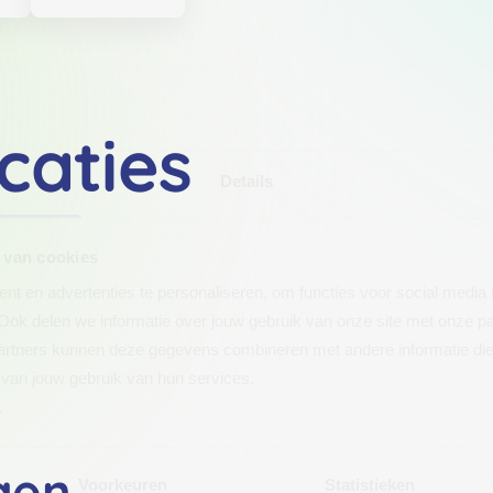
caties
Details
 van cookies
t en advertenties te personaliseren, om functies voor social media
Ook delen we informatie over jouw gebruik van onze site met onze pa
rtners kunnen deze gegevens combineren met andere informatie die j
van jouw gebruik van hun services.
.
gen
Voorkeuren
Statistieken