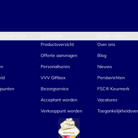
enservice
Zakelijk
Over ons
Productoverzicht
Over ons
Offerte aanvragen
Blog
en
Personaliseren
Nieuws
eid
VVV Giftbox
Persberichten
ppunten
Bezorgservice
FSC® Keurmerk
Acceptant worden
Vacatures
Verkooppunt worden
Toegankelijkheidsver