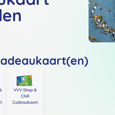
den
cadeaukaart(en)
&
VVV Shop &
Chill
t
Cadeaukaart