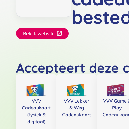
beste
Bekijk website
Accepteert deze 
VVV
VVV Lekker
VVV Game 
Cadeaukaart
& Weg
Play
(fysiek &
Cadeaukaart
Cadeaukaar
digitaal)