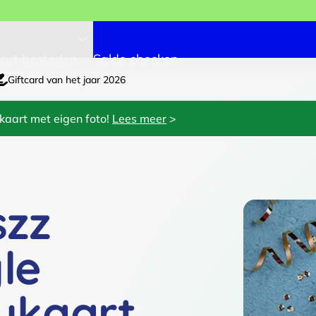
art besteden
Saldo checken
Giftcard van het jaar 2026
kaart met eigen foto!
Lees meer
>
szz
yle
ukaart