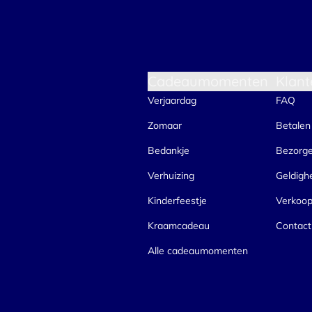
Cadeaumomenten
Klant
Verjaardag
FAQ
Zomaar
Betalen
Bedankje
Bezorg
Verhuizing
Geldigh
Kinderfeestje
Verkoo
Kraamcadeau
Contact
Alle cadeaumomenten