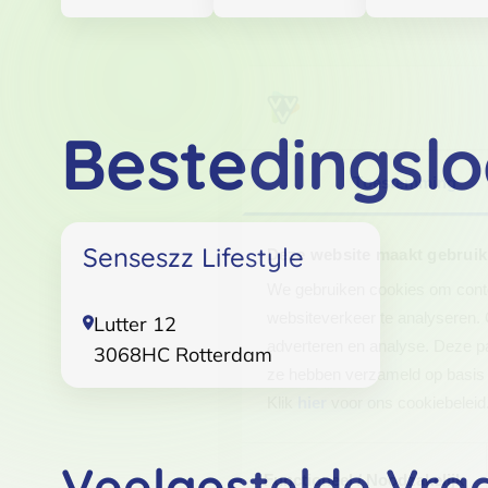
Bestedingslo
Toestemming
Senseszz Lifestyle
Deze website maakt gebruik
We gebruiken cookies om conten
websiteverkeer te analyseren. 
Lutter 12
adverteren en analyse. Deze pa
3068HC
Rotterdam
ze hebben verzameld op basis 
Klik
hier
voor ons cookiebeleid
Toestemmingsselectie
Veelgestelde Vra
Functioneel / Noodzakelijk