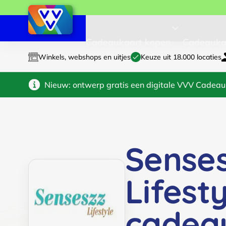
Cadeaukaart kopen
Cadeauka
Winkels, webshops en uitjes
Keuze uit 18.000 locaties
Nieuw: ontwerp gratis een digitale VVV Cadeau
Sense
Lifest
cadea