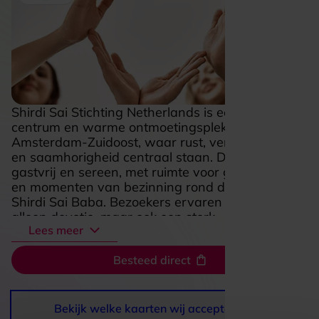
Shirdi Sai Stichting Netherlands is een spiritueel
centrum en warme ontmoetingsplek in
Amsterdam-Zuidoost, waar rust, verbondenheid
en saamhorigheid centraal staan. De sfeer is
gastvrij en sereen, met ruimte voor gebed, aarti’s
en momenten van bezinning rond de leer van
Shirdi Sai Baba. Bezoekers ervaren hier niet
alleen devotie, maar ook een sterk
Lees meer
gemeenschapsgevoel, met regelmatige seva-
activiteiten en gezamenlijke maaltijden die de
Besteed direct
plek extra uitnodigend maken. Juist die
combinatie van stilte, ritueel en gedeelde zorg
voor elkaar maakt dit een bijzondere bestemming
voor iedereen die inspiratie, spiritualiteit en een
Bekijk welke kaarten wij accepteren