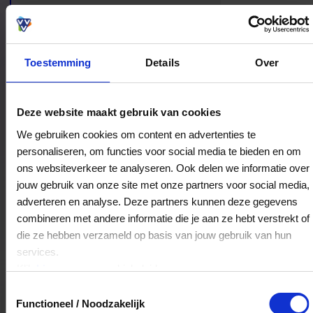
open ontvangst waardeert.
Toestemming
Details
Over
Bestedingslocaties
Deze website maakt gebruik van cookies
We gebruiken cookies om content en advertenties te
personaliseren, om functies voor social media te bieden en om
ons websiteverkeer te analyseren. Ook delen we informatie over
Shirdi Sai stichting Netherlands
jouw gebruik van onze site met onze partners voor social media,
Dadelpalmstraat 8
adverteren en analyse. Deze partners kunnen deze gegevens
1104DD
Amsterdam
combineren met andere informatie die je aan ze hebt verstrekt of
die ze hebben verzameld op basis van jouw gebruik van hun
services.
Veelgestelde Vragen
Klik
hier
voor ons cookiebeleid.
Toestemmingsselectie
Hoelang blijft mijn saldo geldig?
Functioneel / Noodzakelijk